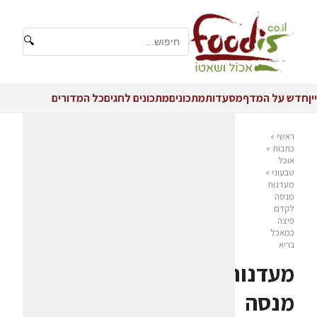
🔍
יין
חדש על המדף
מסעדות
מתכונים
מתכונים לחגים
כל המדורים
ראשי
»
כתבות
»
אוכל
טבעוני
»
מעדנות
מנסה
לקדם
פיצה
כמאכל
בריא
מעדנות
מנסה