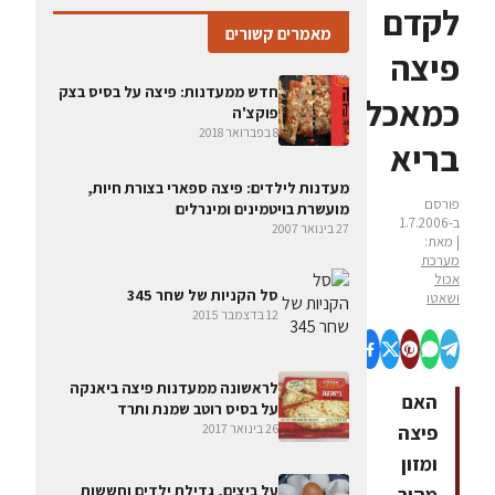
לקדם
מאמרים קשורים
פיצה
חדש ממעדנות: פיצה על בסיס בצק
כמאכל
פוקצ'ה
8 בפברואר 2018
בריא
מעדנות לילדים: פיצה ספארי בצורת חיות,
פורסם
מועשרת בויטמינים ומינרלים
ב-1.7.2006
27 בינואר 2007
| מאת:
מערכת
אכול
סל הקניות של שחר 345
ושאטו
12 בדצמבר 2015
לראשונה ממעדנות פיצה ביאנקה
האם
על בסיס רוטב שמנת ותרד
26 בינואר 2017
פיצה
ומזון
על ביצים, גדילת ילדים וחששות
מהיר