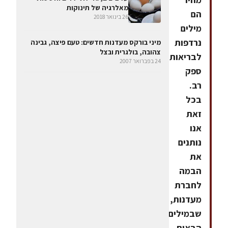
מאלרגיה של תינוקות
הם
26 בינואר 2018
מילים
נרדפות
מיני בורקס מעדנות חדשים: טעם פיצה, גבינה
צהובה, בולגרית ובצל
לבריאות?
24 בפברואר 2007
ספק
רב.
בכל
זאת
אנו
נותנים
את
הבמה
לחברת
מעדנות,
שבמילים
הבאות