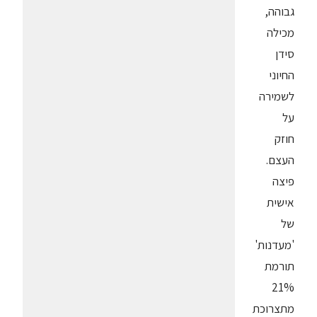
גבוהה,
מכילה
סידן
החיוני
לשמירה
על
חוזק
העצם.
פיצה
אישית
של
'מעדנות'
תורמת
21%
מתצרוכת