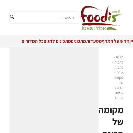
🔍
יין
חדש על המדף
מסעדות
מתכונים
מתכונים לחגים
כל המדורים
ראשי
»
כתבות
»
כתבות
אורח
»
מקומה
של
תזונה
בריאה
בחיינו
מקומה
של