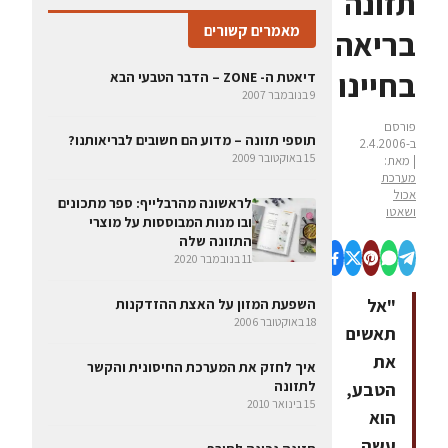
תזונה
מאמרים קשורים
בריאה
בחיינו
דיאטת ה- ZONE – הדבר הטבעי הבא
9 בנובמבר 2007
פורסם
תוספי תזונה – מדוע הם חשובים לבריאותנו?
ב-2.4.2006
15 באוקטובר 2009
| מאת:
מערכת
אכול
לראשונה מהרבלייף: ספר מתכונים
ושאטו
ובו מנות המבוססות על מוצרי
התזונה שלה
11 בנובמבר 2020
"אל
השפעת המזון על האצת ההזדקנות
18 באוקטובר 2006
תאשים
את
איך לחזק את המערכת החיסונית והקשר
לתזונה
הטבע,
15 בינואר 2010
הוא
עשה