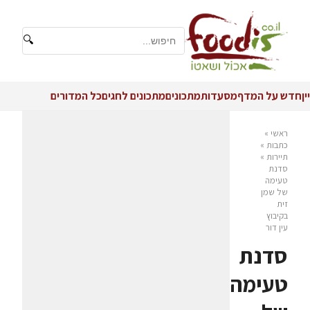
🔍
יין
חדש על המדף
מסעדות
מתכונים
מתכונים לחגים
כל המדורים
ראשי
»
כתבות
»
תיירות
»
סדנת
טעימה
של שמן
זית
בקיבוץ
עין דור
סדנת
טעימה