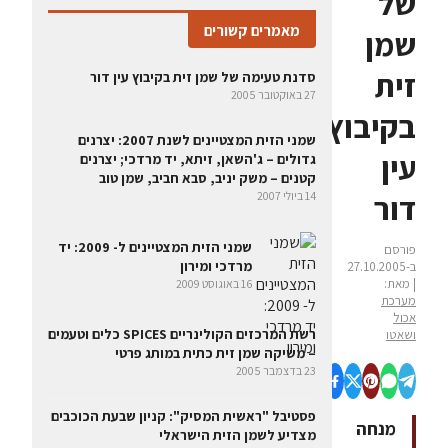
של
מאמרים קשורים
שמן
זית
סדנת טעימה של שמן זית בקיבוץ עין דור
27 באוקטובר 2005
בקיבוץ
שמני הזית המצטיינים לשנת 2007: יצרנים
עין
גדולים – ג'השאן, זיתא, יד מרדכי; יצרנים
קטנים – משק יניב, סבא חביב, שמן טוב
דור
14 ביולי 2007
שמני הזית המצטיינים ל- 2009: יד
פורסם
מרדכי ומירון
ב-27.10.2005
| מאת:
16 באוגוסט 2009
מערכת
אכול
רשת המרכזים הקולינריים SPICES כלים וטעמים
ושאטו
– משיקה שמן זית כתית במותג פרטי
23 בדצמבר 2005
פסטיבל "ראשית המסיק": קניון שבעת הכוכבים
מנחה
מצדיע לשמן הזית הישראלי