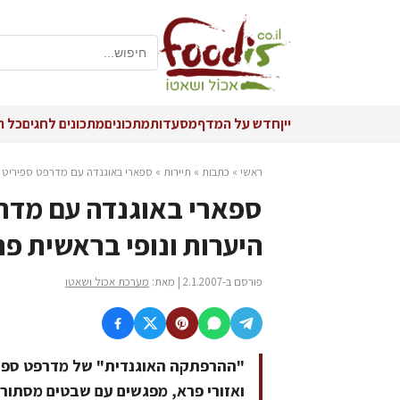
יין
חדש על המדף
מסעדות
מתכונים
מתכונים לחגים
כל ה
ראשי
»
כתבות
»
תיירות
»
ספארי באוגנדה עם מדרפט ספיריט ב
ספארי באוגנדה עם מדר
היערות ונופי בראשית פר
פורסם ב-2.1.2007 | מאת:
מערכת אכול ושאטו
"ההרפתקה האוגנדית" של מדרפט ספירי
ואזורי פרא, מפגשים עם שבטים מסתוריי