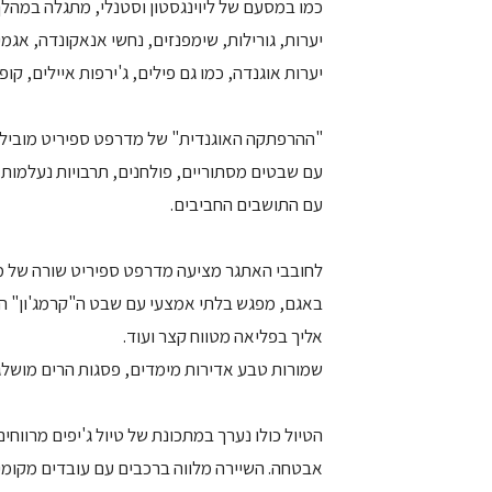
כמו במסעם של ליוינגסטון וסטנלי, מתגלה במהלך
יערות, גורילות, שימפנזים, נחשי אנאקונדה, אגמ
יערות אוגנדה, כמו גם פילים, ג'ירפות איילים, קופי
"ההרפתקה האוגנדית" של מדרפט ספיריט מובילה 
עם שבטים מסתוריים, פולחנים, תרבויות נעלמות
עם התושבים החביבים.
לחובבי האתגר מציעה מדרפט ספיריט שורה של מס
באגם, מפגש בלתי אמצעי עם שבט ה"קרמג'ון" המ
אליך בפליאה מטווח קצר ועוד.
שמורות טבע אדירות מימדים, פסגות הרים מושלגו
הטיול כולו נערך במתכונת של טיול ג'יפים מרווח
אבטחה. השיירה מלווה ברכבים עם עובדים מקומי