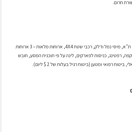
ורת חרום.
טיסות בחברת אתיופיאן במסלול ת"א – אנטבה – ת"א, מיסי נמל ודלק, רכבי שטח 4X4, ארוחות מלאות – 3 ארוחות
תייה, פירות וקפה, רפטינג, כניסות לפארקים, לינה על פי תוכנית המסע, חובש
טוח רפואי ומטען (ביטוח רגיל בעלות של 2 $ ליום).