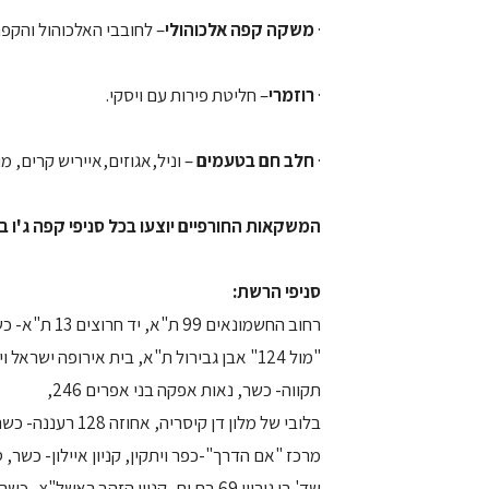
·
משקה קפה אלכוהולי
– לחובבי האלכוהול והקפ
·
רוזמרי
– חליטת פירות עם ויסקי.
·
חלב חם בטעמים
– וניל,אגוזים,אייריש קרים, מו
המשקאות החורפיים יוצעו בכל סניפי קפה ג'ו במחיר: 25
סניפי הרשת:
רחוב החשמונאים 99 ת"א, יד חרוצים 13 ת"א- כשר, דיזינגוף פינת גורדון ת"א
תקווה- כשר, נאות אפקה בני אפרים 246,
בלובי של מלון דן קיסריה, אחוזה 128 רעננה- כשר, קניון סביונים יהוד,
מרכז "אם הדרך"-כפר ויתקין, קניון איילון- כשר, סוקלוב 89 רמת ה
שד' בן גוריון 69 בת ים, קניון הזהב ראשל"צ- כשר, מרום נווה, רמת גן- כשר,