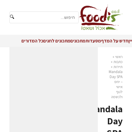
🔍
יין
חדש על המדף
מסעדות
מתכונים
מתכונים לחגים
כל המדורים
ראשי
»
כתבות
»
תיירות
»
Mandala
Day SPA
– יחס
אישי
לגוף
ולנשמה
Mandala
Day