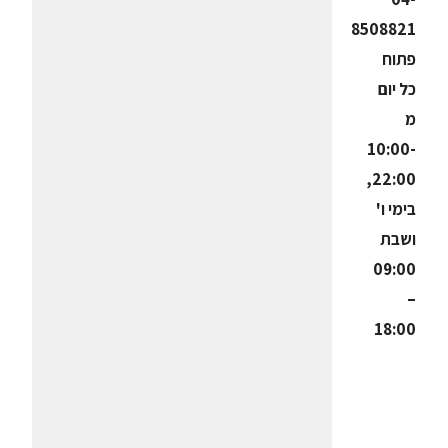
8508821
פתוח
כל יום
מ
10:00-
22:00,
בימי ו'
ושבת
09:00
–
18:00