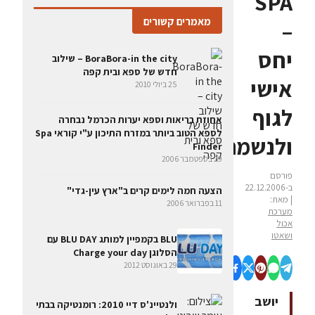
SPA
מאמרים קשורים
–
יחס
BoraBora-in the city – שילוב
חדש של ספא ובית קפה
אישי
25 ביולי 2010
לגוף
אחוזת בריאות וספא יערות הכרמל נבחרה
לספא הטוב ביותר במזרח התיכון ע"י קוראי Spa
ולנשמה
Finder
29 בספטמבר 2006
פורסם
ב-22.12.2006
הצעה חמה לימים קרים ב"ארץ עין-גדי"
| מאת:
11 בפברואר 2006
מערכת
אכול
ושאטו
BLU בקמפיין למותג BLU DAY עם
הסלוגן Charge your day
29 באוגוסט 2012
יושב
ולנטיינ'ס דיי 2010: רומנטיקה בבתי