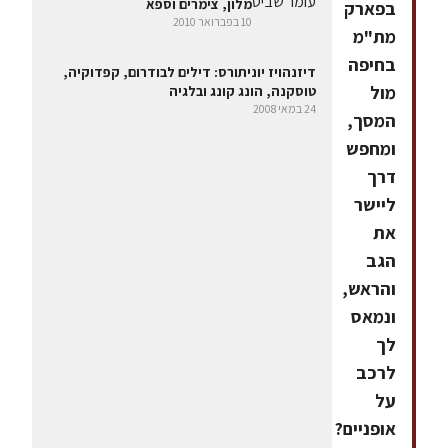
מלון, צימרים וספא
בפארק
10 בפברואר 2010
מת"מ
בחיפה
דיזנהויז יוניתורס: דילים לבודרום, קפדוקיה,
מול
טוסקנה, הונג קונג ובלגיה
24 במאי 2008
המסך,
ומחפש
דרך
ליישר
את
הגב
והראש,
ונמאס
לך
לרכב
על
אופניים?