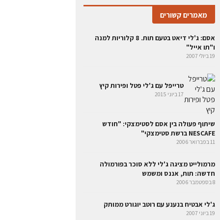
מאמרים קשורים
אסם: ג'לי דיאט בטעם תות. 8 קלוריות למנה
ו"תו אייל"
19 ביולי 2007
טרייפל עם ג'לי פטל ופירות קיץ
17 ביוני 2015
שיתוף פעולה בין אסם לסטימצקי: "חודש
NESCAFE ברשת סטימצקי"
11 בפברואר 2006
מרמולייט מציגה ג'לי ללא סוכר בפורמולה
חדשה: תות, אננס ומשמש
8 בספטמבר 2006
ג'לי אבטיח בנענע עם רוטב יוגורט ממותק
19 ביוני 2007