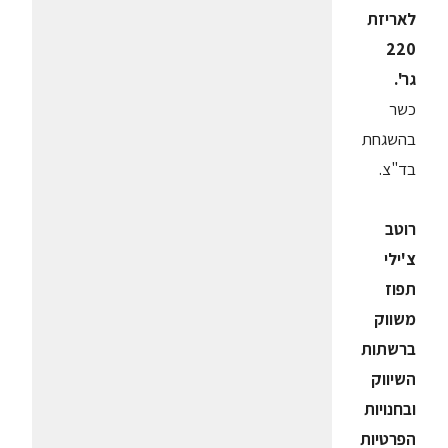
לאריזת
220
גר'.
כשר
בהשגחת
בד"צ.
רוטב
צ'ילי
תפוז
משווק
ברשתות
השיווק
ובחנויות
הפרטיות