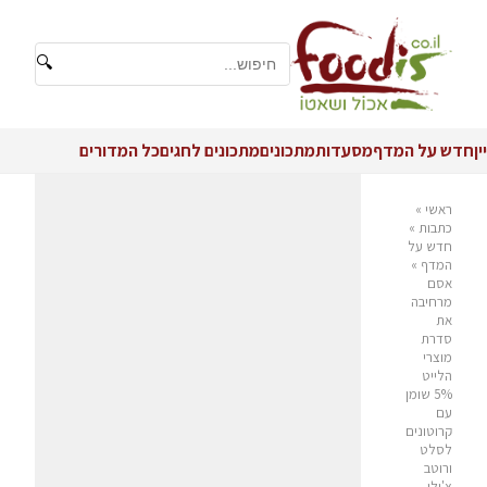
🔍
יין
חדש על המדף
מסעדות
מתכונים
מתכונים לחגים
כל המדורים
ראשי
»
כתבות
»
חדש על
המדף
»
אסם
מרחיבה
את
סדרת
מוצרי
הלייט
5% שומן
עם
קרוטונים
לסלט
ורוטב
צ'ילי