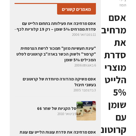
תפוז
מאמרים קשורים
אסם
אסם מרחיבה את פעילותה בתחום הלייט עם
מרחיבה
סדרת ממרחים 5% שומן – רק 19 קלוריות לכף ·
11 בפברואר 2006
את
"עינת תעשיות מזון" תמכור לרשת הצרפתית
סדרת
"קרפור" ולשוק הכשר בארה"ב קרוטונים לסלט
המכילים 5% שומן
מוצרי
6 באוגוסט 2006
הלייט
אסם משיקה מהדורה מיוחדת של קרוטונים
בעשבי תיבול
5%
3 בדצמבר 2005
שומן
סל הקניות של שחר 66
עם
9 בינואר 2010
קרוטונים
אסם מרחיבה את סדרת עוגות הלייט עם עוגת