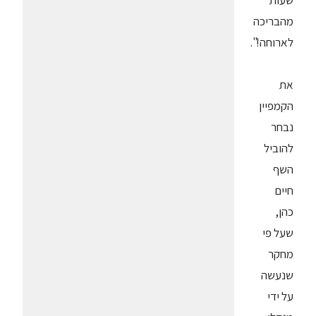
שעות
מהבריכה
לארוחה!".
את
הקמפיין
נבחר
להוביל
השף
חיים
כהן,
שעל פי
מחקר
שנעשה
על ידי