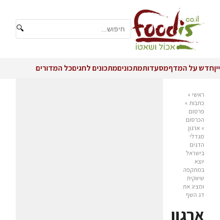
🔍
יין
חדש על המדף
מסעדות
מתכונים
מתכונים לחגים
כל המדורים
ראשי
»
כתבות
»
פרסום
הכרסום
»
ארגון
מגדלי
הדגים
בישראל
יוצא
במתקפה
שיווקית
ומציג את
דג השף
ארגון