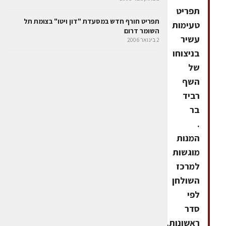
תפריט
תפריט חורף חדש במסעדת "דון ויטו" בצומת תל
טעימות
השומר דרום
עשיר
2 בינואר 2006
בניצוחו
של
השף
רביד
בר
.
המנות
מוגשות
למרכז
השולחן
לפי
סדר
ראשונות,