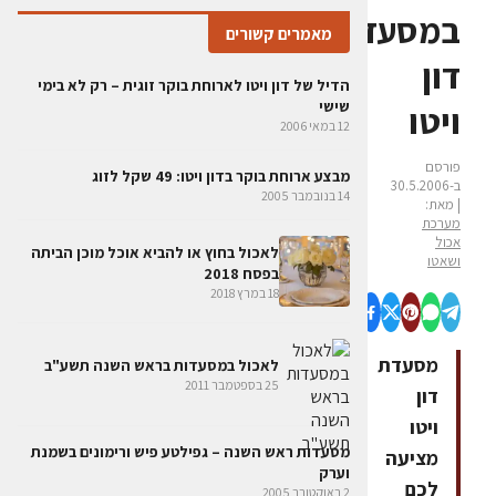
במסעדת
מאמרים קשורים
דון
הדיל של דון ויטו לארוחת בוקר זוגית – רק לא בימי
שישי
ויטו
12 במאי 2006
פורסם
מבצע ארוחת בוקר בדון ויטו: 49 שקל לזוג
ב-30.5.2006
14 בנובמבר 2005
| מאת:
מערכת
אכול
לאכול בחוץ או להביא אוכל מוכן הביתה
ושאטו
בפסח 2018
18 במרץ 2018
מסעדת
לאכול במסעדות בראש השנה תשע"ב
25 בספטמבר 2011
דון
ויטו
מסעדות ראש השנה – גפילטע פיש ורימונים בשמנת
מציעה
וערק
לכם
2 באוקטובר 2005