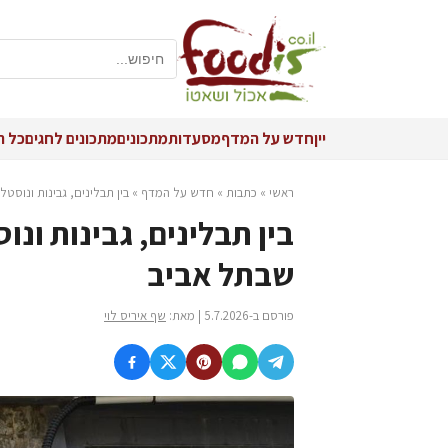
יין
חדש על המדף
מסעדות
מתכונים
מתכונים לחגים
כל ה
ראשי
»
כתבות
»
חדש על המדף
»
בין תבלינים, גבינות ונוסטל
בין תבלינים, גבינות ונו
שבתל אביב
פורסם ב-5.7.2026 | מאת:
שף איריס לוי