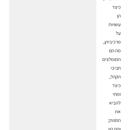
כיצד
הן
עשויות
על
מרכיביהן,
מה הם
המומלצים
חביבי
הקהל,
כיצד
ומתי
להביא
את
המנות;
והם היו