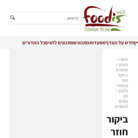
🔍
יין
חדש על המדף
מסעדות
מתכונים
מתכונים לחגים
כל המדורים
ראשי
»
כתבות
»
מסעדות
»
ביקור
חוזר
בהסוכה
הלבנה –
עם
הפנים
לצפוניים
ביקור
חוזר