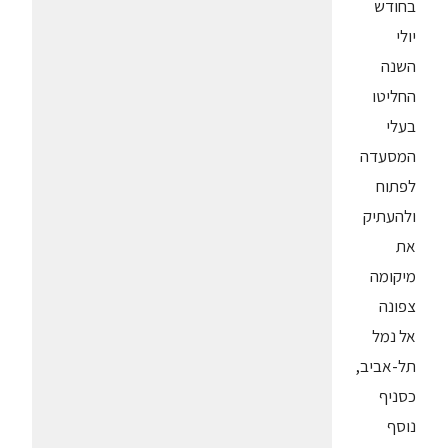
בחודש
יולי
השנה
החליטו
בעלי
המסעדה
לפתוח
ולהעתיק
את
מיקומה
צפונה
אל נמל
תל-אביב,
כסניף
נוסף