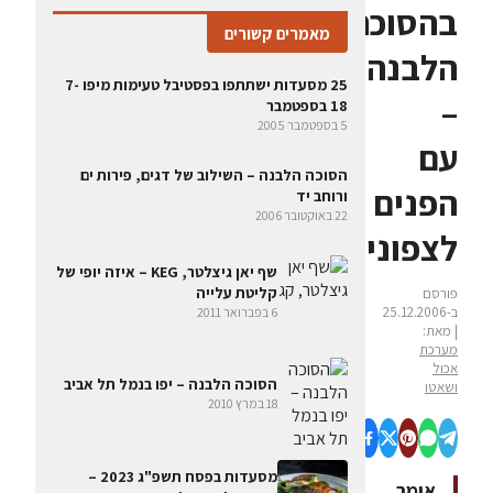
בהסוכה
מאמרים קשורים
הלבנה
25 מסעדות ישתתפו בפסטיבל טעימות מיפו 7-
–
18 בספטמבר
5 בספטמבר 2005
עם
הסוכה הלבנה – השילוב של דגים, פירות ים
הפנים
ורוחב יד
22 באוקטובר 2006
לצפוניים
שף יאן גיצלטר, KEG – איזה יופי של
קליטת עלייה
פורסם
ב-25.12.2006
6 בפברואר 2011
| מאת:
מערכת
אכול
הסוכה הלבנה – יפו בנמל תל אביב
ושאטו
18 במרץ 2010
מסעדות בפסח תשפ"ג 2023 –
אומר