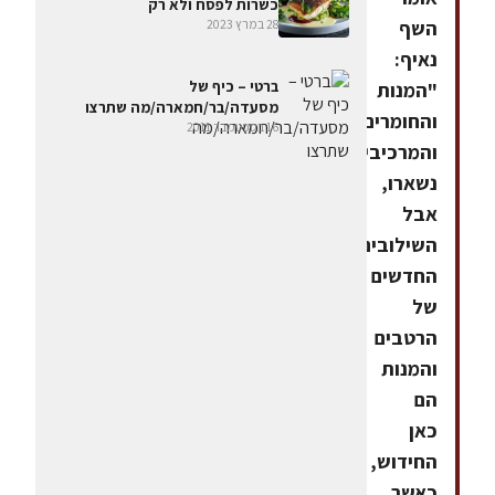
כשרות לפסח ולא רק
28 במרץ 2023
השף
נאיף:
ברטי – כיף של
"המנות
מסעדה/בר/חמארה/מה שתרצו
והחומרים
16 בספטמבר 2011
והמרכיבים
נשארו,
אבל
השילובים
החדשים
של
הרטבים
והמנות
הם
כאן
החידוש,
כאשר