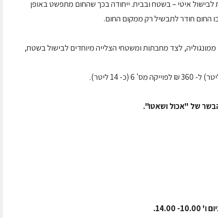
דת לבישול איטי – בשטח ובבית. ייחודה בכך שהחום מתפשט באופן
ו החום חודר לתבשיל רק ממקום החום.
ים ב"101 טעמים" במיוחד ממונגוליה, לצד מחבתות ומשטחי הצלייה מיוחדים לבישול בשטח,
בשר של "אכול ושאטו".