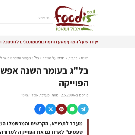
יין
חדש על המדף
מסעדות
מתכונים
מתכונים לחגים
כל ה
ראשי
»
כתבות
»
חדש על המדף
»
בל"ג בעומר השנה אפשר לב
בל"ג בעומר השנה אפשר
הפוייקה
פורסם ב-2.5.2006 | מאת:
מערכת אכול ושאטו
טעמים" לארוז גם את הפוייקה למדורה