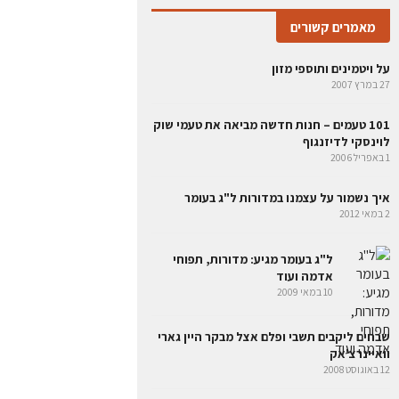
מאמרים קשורים
על ויטמינים ותוספי מזון
27 במרץ 2007
101 טעמים – חנות חדשה מביאה את טעמי שוק
לוינסקי לדיזנגוף
1 באפריל 2006
איך נשמור על עצמנו במדורות ל"ג בעומר
2 במאי 2012
ל"ג בעומר מגיע: מדורות, תפוחי
אדמה ועוד
10 במאי 2009
שבחים ליקבים תשבי ופלם אצל מבקר היין גארי
וואיינרצ'אק
12 באוגוסט 2008