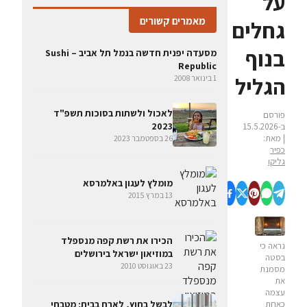
על
מאמרים קשורים
גחלים
בנוף
מסעדה יפנית חדשה בנמל תל אביב – Sushi
Republic
הגליל
1 בינואר 2008
לאכול ולשתות בסוכות תשפ"ד
פורסם
2023
ב-15.5.2026
| מאת:
26 בספטמבר 2023
כפיר
גליקו
מומלץ לעגון באלמרסא
13 במרץ 2015
הכירו את רשת קפה מנספלד
נראה כי
במוזיאון ישראל בירושלים
בסטה
23 באוגוסט 2010
מסמנת
את
עצמה
לבשל בחוץ, לארח בבית: מטבחי
כאחת