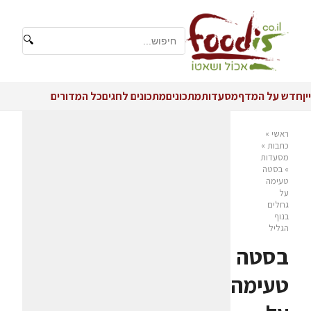
🔍
יין
חדש על המדף
מסעדות
מתכונים
מתכונים לחגים
כל המדורים
ראשי
»
כתבות
»
מסעדות
»
בסטה
טעימה
על
גחלים
בנוף
הגליל
בסטה
טעימה