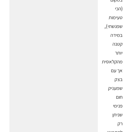
(הכי
טעימות
שפגשתי),
במידה
קטנה
יותר
מהקלאסית
אך עם
בצק
שמעניק
חום
פנימי
שניתן
רק