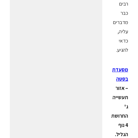
רבים
כבר
מדברים
עליה,
כדאי
להגיע.
מסעדת
בסטה
– אזור
תעשייה
ג'
החרושת
4 נוף
הגליל.