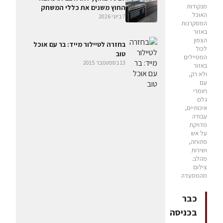
מנקודות
החוץ משנים את כללי המשחק
האוכל
7 ביוני 2026
המסקרנות
באזור
הצפון
בחזרה לטיילור מייד: בר עם אוכל
לכול
טוב
המטיילים
13 בספטמבר 2015
באזור
ולא רק,
עם
חומרי
גלם
איכותיים,
עבודה
מדויקת
על אש
פתוחה,
ושירות
מהלב.
צילום
מהמסעדה
כבר
בכניסה