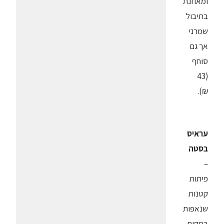
ומאוזנת
בתיבול
שמרני
אך גם
סוחף
(43
₪).
עראיס
בסטה
–
פיתות
קטנות
שנאפות
במקום