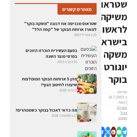
שטראוס
מאמרים קשורים
משיקה
שטראוס מכניסה את דנונה "משקה בוקר"
לראשונה
למארז ארוחת הבוקר של "קפה הלל"
20 באפריל 2007
בישראל
בפעם העשירית הוכרזו הזוכים
משקה
בפרסי מוצר השנה
16 במרץ 2015
יוגורט
בוקר
מהן 5 ארוחות הבוקר המומלצות
שיעזרו לחיטוב הגוף?
15 ביוני 2018
פורסם
ב-16.7.2005
| מאת:
מערכת
מה כדאי לאכול בבוקר כשממהרים?
אכול
27 בספטמבר 2018
ושאטו