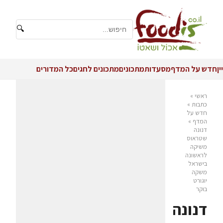
🔍
יין
חדש על המדף
מסעדות
מתכונים
מתכונים לחגים
כל המדורים
ראשי
»
כתבות
»
חדש על
המדף
»
דנונה
שטראוס
משיקה
לראשונה
בישראל
משקה
יוגורט
בוקר
דנונה