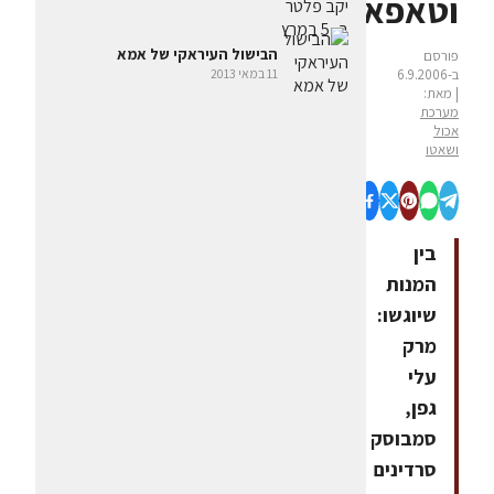
וטאפאס"
הבישול העיראקי של אמא
פורסם
ב-6.9.2006
11 במאי 2013
| מאת:
מערכת
אכול
ושאטו
בין
המנות
שיוגשו:
מרק
עלי
גפן,
סמבוסק
סרדינים