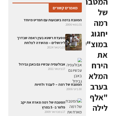
המטבח
מאמרים קשורים
של
רמה
המטבח ברמה בשבועות עם תפריט מיוחד
31 במאי 2006
יחגוג
מסעדת רשטא בעין ראפה שבדרך
במוצ"ש
לירושלים – מהשדה לצלחת
15 בינואר 2024
את
הירח
אבולעפיה עכשיו גם באבן גבירול
17 בינואר 2011
המלא
בערב
המטבח של רמה – לעבוד ולחיות
30 ביוני 2006
"אלף
המטבח של רמה מארח את יקב
לילה
פלטר ב- 5 במרץ
17 בפברואר 2009