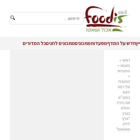
🔍
יין
חדש על המדף
מסעדות
מתכונים
מתכונים לחגים
כל המדורים
ראשי
»
כתבות
»
מסעדות
»
המטבח
של רמה
יחגוג
במוצ"ש
את הירח
המלא
בערב
"אלף
לילה
וטאפאס"