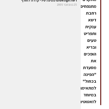
רשת IDdesign מציגה סירי קדרה לחורף
25 בנובמבר 2005
מתנפחים,
רחבת
דשא
ענקית
ותפריט
טעים
ובריא
הופכים
את
מסעדת
"הפינה
בכחול"
למתאימה
במיוחד
לזאטוטים