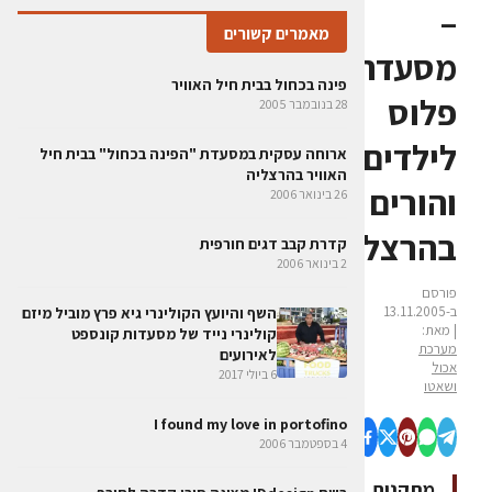
–
מאמרים קשורים
מסעדה
פינה בכחול בבית חיל האוויר
פלוס
28 בנובמבר 2005
לילדים
ארוחה עסקית במסעדת "הפינה בכחול" בבית חיל
האוויר בהרצליה
והורים
26 בינואר 2006
בהרצליה
קדרת קבב דגים חורפית
2 בינואר 2006
פורסם
ב-13.11.2005
השף והיועץ הקולינרי גיא פרץ מוביל מיזם
| מאת:
קולינרי נייד של מסעדות קונספט
מערכת
לאירועים
אכול
6 ביולי 2017
ושאטו
I found my love in portofino
4 בספטמבר 2006
מתקנים