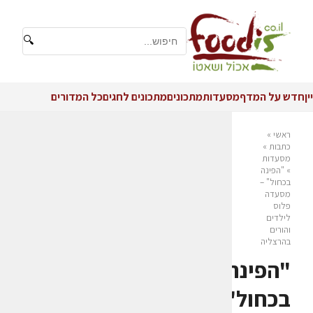
🔍
יין
חדש על המדף
מסעדות
מתכונים
מתכונים לחגים
כל המדורים
ראשי
»
כתבות
»
מסעדות
»
"הפינה
בכחול" –
מסעדה
פלוס
לילדים
והורים
בהרצליה
"הפינה
בכחול"