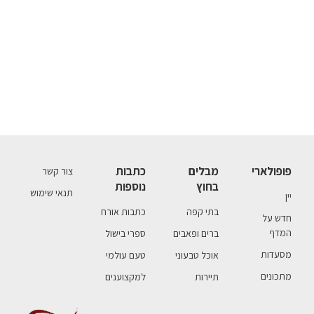
פופולארי
מבלים
כתבות
צור קשר
בחוץ
נוספות
תנאי שימוש
יין
בתי קפה
כתבות אורח
חדש על
המדף
ברים ופאבים
ספרי בישול
מסעדות
אוכל טבעוני
טעם עולמי
מתכונים
תיירות
למקצוענים