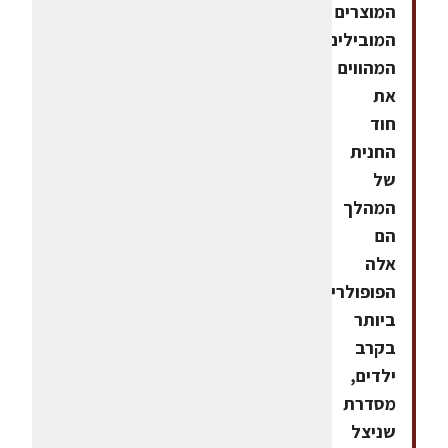
המוצרים
המובילים
המהווים
את
חוד
החנית
של
המהלך
הם
אלה
הפופולריים
ביותר
בקרב
ילדים,
מסדרת
שניצל