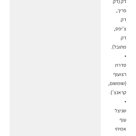
דק (דק
פריך,
דק
צ'יפס,
דק
מתובל).
•
סדרת
רצועוף
(שומשום,
קראנצ').
•
שניצל
עוף
אמיתי