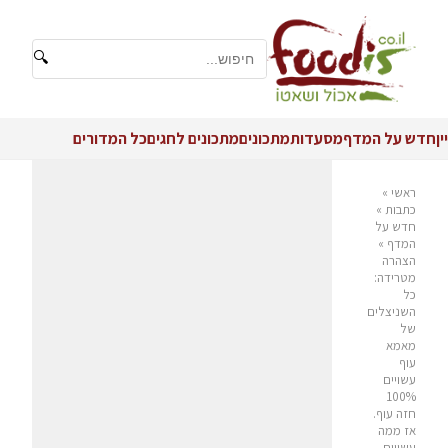
🔍
יין
חדש על המדף
מסעדות
מתכונים
מתכונים לחגים
כל המדורים
ראשי
»
כתבות
»
חדש על
המדף
»
הצהרה
מטרידה:
כל
השניצלים
של
מאמא
עוף
עשויים
100%
חזה עוף.
אז ממה
עשויים