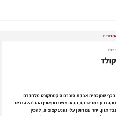
מדורים
שוקולד
קולד
ציםכוס וחצי חלבכף שמןכפית אבקת סוכרכוס קמחקורט מלחקרם
תוקהרבע כוס אבקת קקאו משובחתאופן ההכנהלהכניס
 מזון, יחד עם חופן עלי נענע קצוצים, להכין