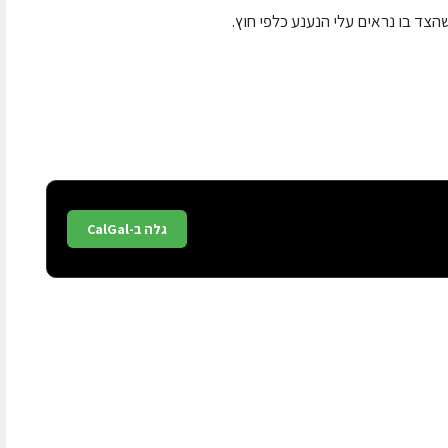
ד בו נראים עלי הנענע כלפי חוץ.
גלה ב-CalGal