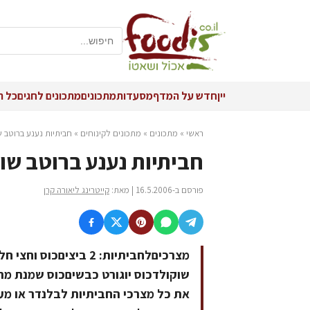
יין
חדש על המדף
מסעדות
מתכונים
מתכונים לחגים
כל ה
ראשי
»
מתכונים
»
מתכונים לקינוחים
»
חביתיות נענע ברוטב 
חביתיות נענע ברוטב שו
פורסם ב-16.5.2006 | מאת:
קייטרינג ליאורה קרן
מצרכיםלחביתיות: 2 בי
שוקולדכוס יוגורט כבשיםכוס שמנת מ
את כל מצרכי החביתיות לבלנדר או מעבד