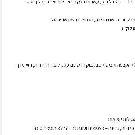
יני" – בגודל ביס, עשויות בצק חמאה שמיוצר בתהליך איטי
רץ, וכן ברשת הריבוע הכחול וברשת שופר סל.
לקראת שבועות מציעה יטבתה שמנת טרייה 38% להקצפה ולבישול בבקבוק חדש עם פקק לסגירה חוזרת, וחיי מדף
עגולות קפואות