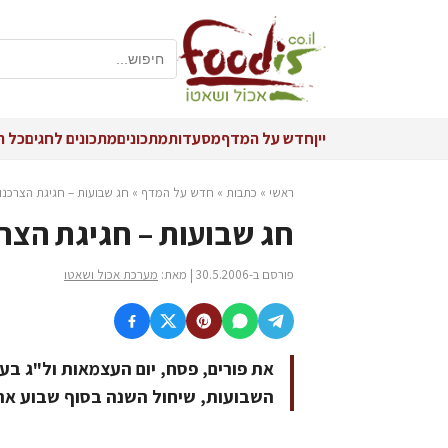
יין
חדש על המדף
מסעדות
מתכונים
מתכונים לחגים
כל ה
ראשי
»
כתבות
»
חדש על המדף
»
חג שבועות – חגיגת הצרכנו
חג שבועות – חגיגת הצר
פורסם ב-30.5.2006 | מאת:
מערכת אכול ושאטו
את פורים, פסח, יום העצמאות ול"ג בע
השבועות, שיחול השנה בסוף שבוע ארו