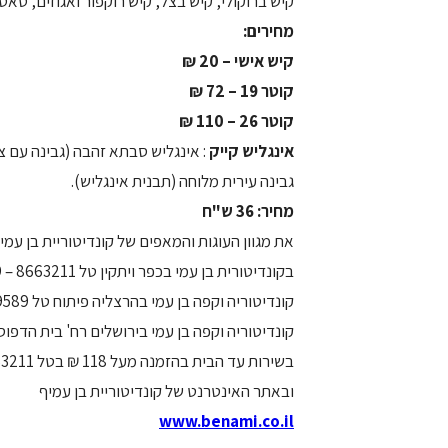
קיש ברוקולי, קיש בצל, קיש רוקפור ואגוזים, טאטן
מחירים:
קיש אישי – 20 ₪
קוטר 19 – 72 ₪
קוטר 26 – 110 ₪
אינגליש קייק
: אינגליש סבתא זהבה (גבינה עם צ
גבינה עירית מלוחה (תבנית אינגליש).
מחיר: 36 ש"ח
את מגוון העוגות והמאפים של קונדיטוריית בן עמי 
בקונדיטורית בן עמי בכפר ויתקין טל 8663211 – 09
קונדיטוריה וקפה בן עמי בהרצליה פיתוח טל 9579589 – 09
קונדיטוריה וקפה בן עמי בירושלים רח' בית הדפוס 12 טל 6510070 -2
בשירות עד הבית בהזמנה מעל 118 ₪ בטל 09-8663211
ובאתר האינטרנט של קונדיטוריית בן עמיף
www.benami.co.il