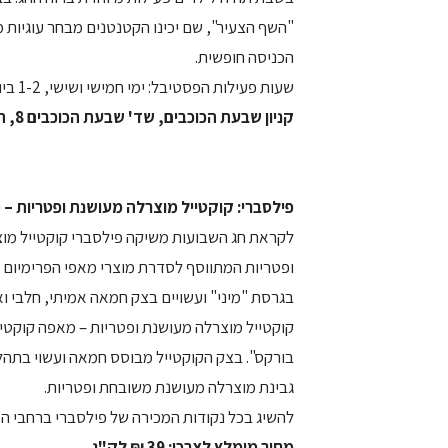
"השף הצעיר", שם יכינו הקטנטנים מבחר עוגיות 
הכניסה חופשית.
שעות פעילות הפסטיבל: ימי חמישי ושישי, 1-2 ביוני: 15:00 – 09:30; שבת, 3 ביוני: 21:30 – 10:00.
קניון שבעת הכוכבים, שד' שבעת הכוכבים 8, הרצליה, טל. 9519898-09
פילסברי: קוקטייל מוצרלה מעושנת ופטריות – 
לקראת חג השבועות משיקה פילסברי קוקטייל מו
ופטריות המתווסף לסדרת מוצרי מאפי הפרימיום ש
בגרסת "מיני" ועשויים בצק חמאה אמיתי, חלבי ואי
קוקטייל מוצרלה מעושנת ופטריות – מאפה קוקטיי
בורקס". בצק הקוקטייל מבוסס חמאה ועשוי בתהל
גבינת מוצרלה מעושנת משובחת ופטריות.
להשיג בכל נקודות המכירה של פילסברי ברחבי הא
מחיר מומלץ לצרכן: 39 ₪ לק"ג.