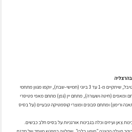
 בהרצליה
הקניון יציין את חג שבועות בחגיגה קולינרית. בפסטיבל, שיתקיים מ-1 עד 3 ביוני (חמישי-שבת), יוקמו מגוון מתחמי
ם ומאפים (חיטה ושעורה), מתחם יין (גפן) מתחם מאפי פטיסרי
אנה ורימון) ומתחם סבונים ומוצרי קוסמטיקה טבעיים (על בסיס
ות צאן ועיזים וכלה בגבינות אורגניות על בסיס חלב כבשים.
בוקר תעלה ההצגה "מופע בלבן", שתלווה במפגש מיוחד של סדנת