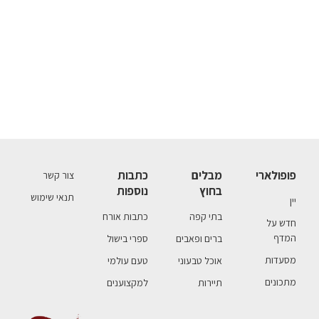
פופולארי
מבלים
כתבות
צור קשר
בחוץ
נוספות
תנאי שימוש
יין
בתי קפה
כתבות אורח
חדש על
המדף
ברים ופאבים
ספרי בישול
מסעדות
אוכל טבעוני
טעם עולמי
מתכונים
תיירות
למקצוענים