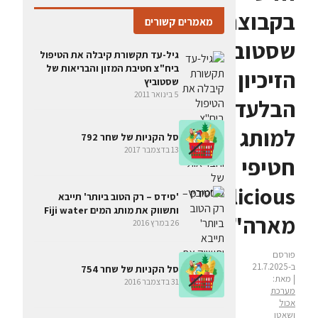
בקבוצת
מאמרים קשורים
שסטוביץ:
גיל-עד תקשורת קיבלה את הטיפול
ביח"צ חטיבת המזון והבריאות של
הזיכיון
שסטוביץ
5 בינואר 2011
הבלעדי
למותג
סל הקניות של שחר 792
13 בדצמבר 2017
חטיפי
Drizzilicious
'סידס – רק הטוב ביותר' תייבא
ותשווק את מותג המים Fiji water
מארה"ב
26 במרץ 2016
פורסם
ב-21.7.2025
סל הקניות של שחר 754
| מאת:
31 בדצמבר 2016
מערכת
אכול
ושאטו