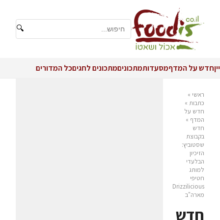
🔍
יין
חדש על המדף
מסעדות
מתכונים
מתכונים לחגים
כל המדורים
ראשי
»
כתבות
»
חדש על
המדף
»
חדש
בקבוצת
שסטוביץ:
הזיכיון
הבלעדי
למותג
חטיפי
Drizzilicious
מארה"ב
חדש