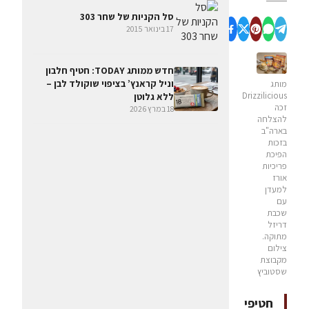
סל הקניות של שחר 303
17 בינואר 2015
חדש ממותג TODAY: חטיף חלבון
וניל קראנץ’ בציפוי שוקולד לבן –
מותג
Drizzilicious
ללא גלוטן
זכה
18 במרץ 2026
להצלחה
בארה"ב
בזכות
הפיכת
פריכיות
אורז
למעדן
עם
שכבת
דריזל
מתוקה.
צילום
מקבוצת
שסטוביץ
חטיפי