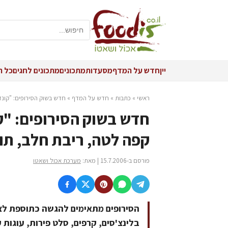
יין
חדש על המדף
מסעדות
מתכונים
מתכונים לחגים
כל ה
ראשי
»
כתבות
»
חדש על המדף
»
חדש בשוק הסירופים: "קונד
חדש בשוק הסירופים: "ק
קפה לטה, ריבת חלב, תות
פורסם ב-15.7.2006 | מאת:
מערכת אכול ושאטו
הסירופים מתאימים להגשה כתוספת לצד 
בלינצ'סים, קרפים, סלט פירות, עוגות 