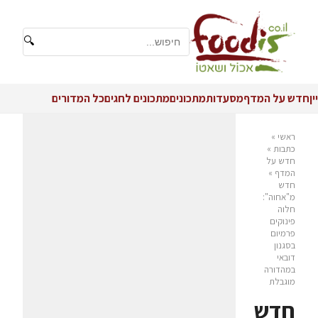
🔍
יין
חדש על המדף
מסעדות
מתכונים
מתכונים לחגים
כל המדורים
ראשי
»
כתבות
»
חדש על
המדף
»
חדש
מ"אחוה":
חלוה
פינוקים
פרמיום
בסגנון
דובאי
במהדורה
מוגבלת
חדש