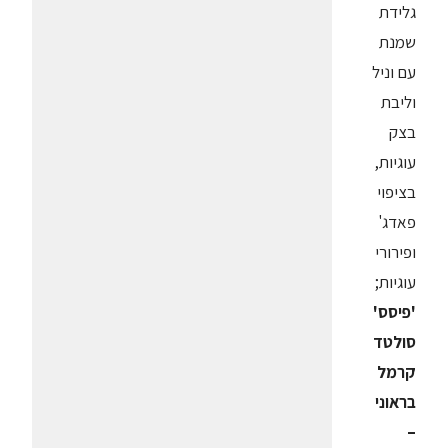
גלידת
שמנת
עם וניל
וליבת
בצק
עוגיות,
בציפוי
פאדג'
ופירורי
עוגיות;
'פיסס'
סולטד
קרמל
בראוני
–