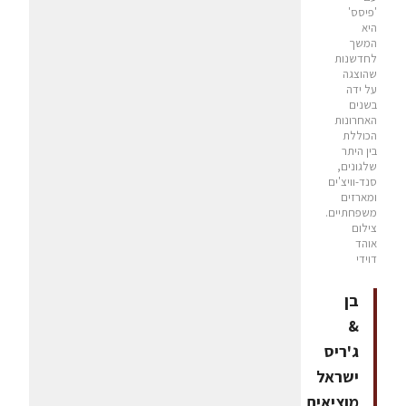
'פיסס'
היא
המשך
לחדשנות
שהוצגה
על ידה
בשנים
האחרונות
הכוללת
בין היתר
שלגונים,
סנד-וויצ'ים
ומארזים
משפחתיים.
צילום
אוהד
דוידי
בן
&
ג'ריס
ישראל
מוציאים