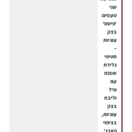
שני
טעמים:
'פיסס'
בצק
עוגיות
–
חטיפי
גלידת
שמנת
עם
וניל
וליבת
בצק
עוגיות,
בציפוי
פאדג'