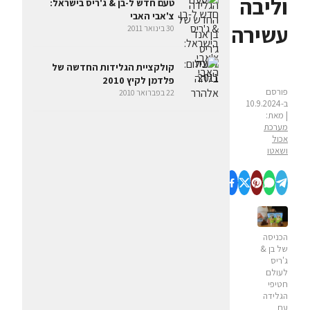
וליבה
טעם חדש ל-בן & ג'ריס בישראל:
צ'אבי האבי
עשירה
30 בינואר 2011
קולקציית הגלידות החדשה של
פלדמן לקיץ 2010
פורסם
22 בפברואר 2010
ב-10.9.2024
| מאת:
מערכת
אכול
ושאטו
הכניסה
של בן &
ג'ריס
לעולם
חטיפי
הגלידה
עם