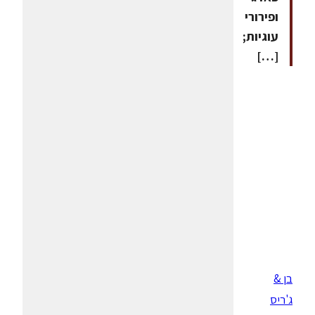
ופירורי
עוגיות;
[…]
בן &
ג'ריס