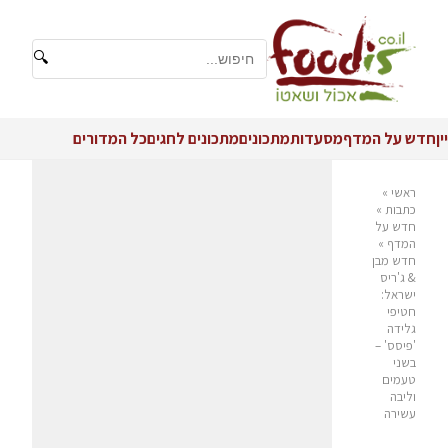
🔍
יין
חדש על המדף
מסעדות
מתכונים
מתכונים לחגים
כל המדורים
ראשי
»
כתבות
»
חדש על
המדף
»
חדש מבן
& ג'ריס
ישראל:
חטיפי
גלידה
'פיסס' –
בשני
טעמים
וליבה
עשירה