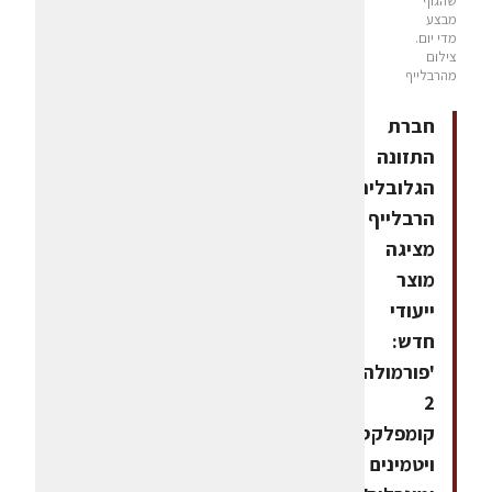
שהגוף
מבצע
מדי יום.
צילום
מהרבלייף
חברת
התזונה
הגלובלית
הרבלייף
מציגה
מוצר
ייעודי
חדש:
'פורמולה
2
קומפלקס
ויטמינים