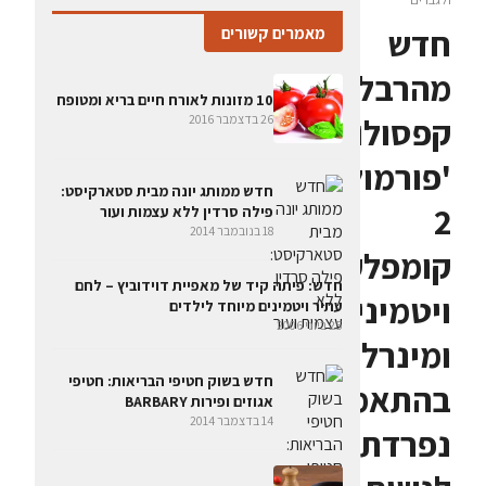
חדש
מאמרים קשורים
מהרבלייף:
10 מזונות לאורח חיים בריא ומטופח
קפסולות
26 בדצמבר 2016
'פורמולה
חדש ממותג יונה מבית סטארקיסט:
2
פילה סרדין ללא עצמות ועור
18 בנובמבר 2014
קומפלקס
‏חדש: פיתה קיד של מאפיית דוידוביץ – לחם
ויטמינים
עתיר ויטמינים מיוחד לילדים
25 ביוני 2006
ומינרלים'
חדש בשוק חטיפי הבריאות: חטיפי
בהתאמה
אגוזים ופירות BARBARY
14 בדצמבר 2014
נפרדת