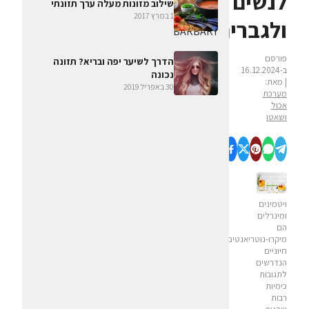
לנשים
שילוב מזונות מעלה ערך תזונתי
1 במרץ 2017
ולגברים
פורסם
הדרך לשיער יפה ובריא? תזונה
ב-16.12.2024
נכונה
| מאת:
30 באפריל 2019
מערכת
אכול
ושאטו
ויטמינים
ומינרלים
הם
מיקרו-נוטריאנטים
חיוניים
הנדרשים
לתגובות
כימיות
רבות