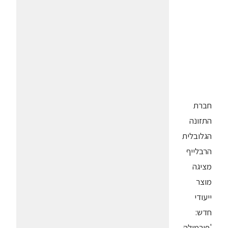
חברת
התזונה
הגלובלית
הרבלייף
מציגה
מוצר
ייעודי
חדש:
'פורמולה