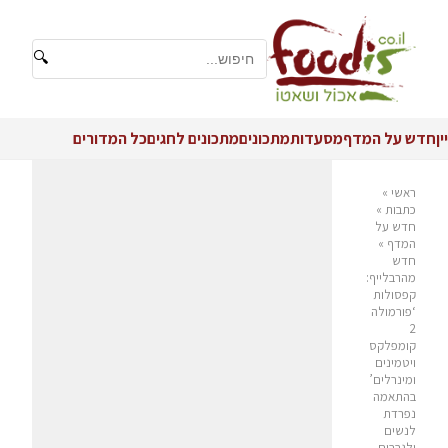
🔍
יין
חדש על המדף
מסעדות
מתכונים
מתכונים לחגים
כל המדורים
ראשי
»
כתבות
»
חדש על
המדף
»
חדש
מהרבלייף:
קפסולות
‘פורמולה
2
קומפלקס
ויטמינים
ומינרלים’
בהתאמה
נפרדת
לנשים
ולגברים