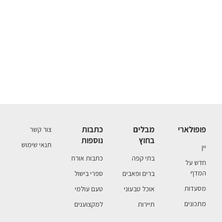
פופולארי
מבלים
כתבות
צור קשר
בחוץ
נוספות
תנאי שימוש
יין
בתי קפה
כתבות אורח
חדש על
המדף
ברים ופאבים
ספרי בישול
מסעדות
אוכל טבעוני
טעם עולמי
מתכונים
תיירות
למקצוענים