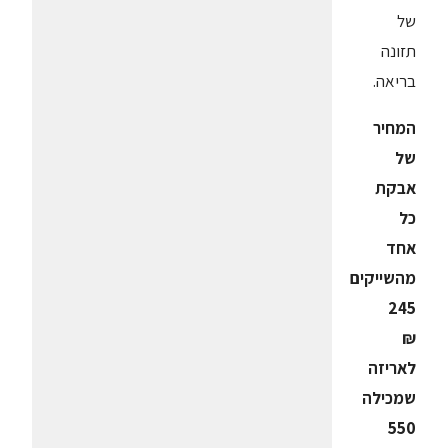
של
תזונה
בריאה.
המחיר
של
אבקת
כל
אחד
מהשייקים
245
₪
לאריזה
שמכילה
550