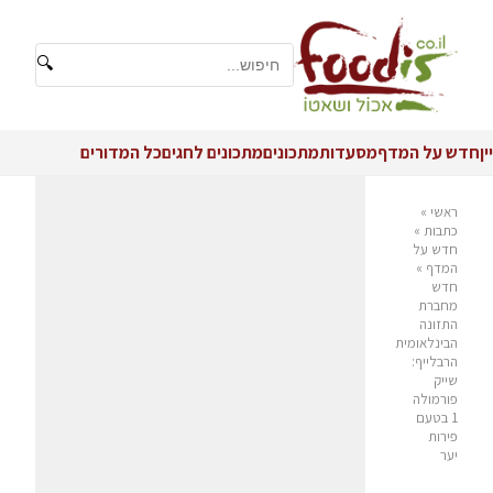
🔍
יין
חדש על המדף
מסעדות
מתכונים
מתכונים לחגים
כל המדורים
ראשי
»
כתבות
»
חדש על
המדף
»
חדש
מחברת
התזונה
הבינלאומית
הרבלייף:
שייק
פורמולה
1 בטעם
פירות
יער