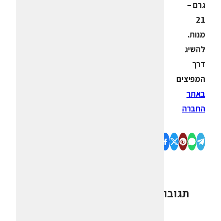
גרם –
21
מנות.
להשיג
דרך
המפיצים
באתר
החברה
תגובות
0