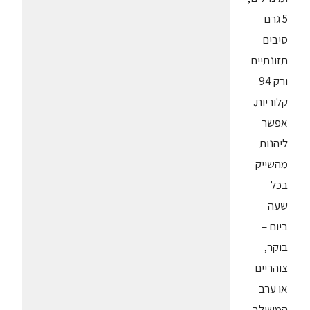
5 גרם
סיבים
תזונתיים
ורק 94
קלוריות.
אפשר
ליהנות
מהשייק
בכל
שעה
ביום –
בוקר,
צוהריים
או ערב
המשולב