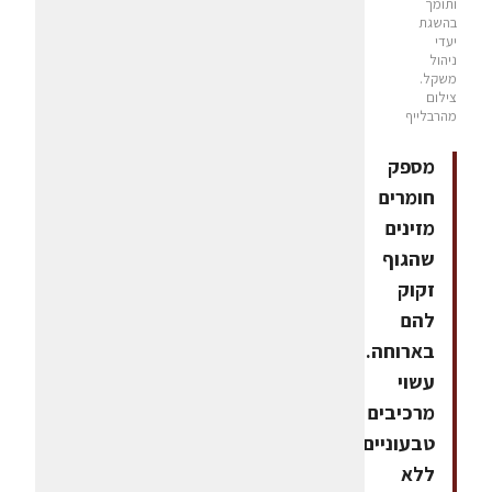
ותומך
בהשגת
יעדי
ניהול
משקל.
צילום
מהרבלייף
מספק
חומרים
מזינים
שהגוף
זקוק
להם
בארוחה.
עשוי
מרכיבים
טבעוניים,
ללא