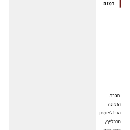
במנה
חברת
התזונה
הבינלאומית
הרבלייף,
המעודדת