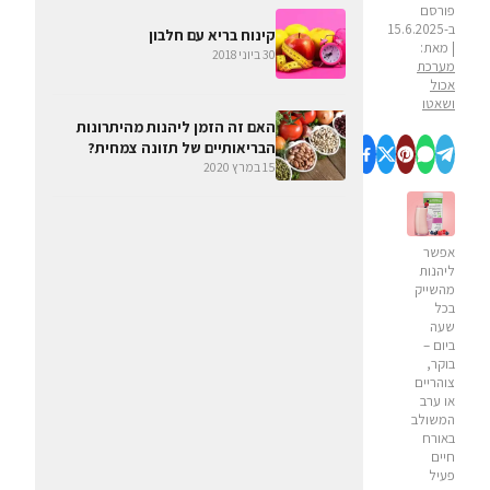
פורסם
ב-15.6.2025
קינוח בריא עם חלבון
| מאת:
30 ביוני 2018
מערכת
אכול
ושאטו
האם זה הזמן ליהנות מהיתרונות
הבריאותיים של תזונה צמחית?
15 במרץ 2020
אפשר
ליהנות
מהשייק
בכל
שעה
ביום –
בוקר,
צוהריים
או ערב
המשולב
באורח
חיים
פעיל