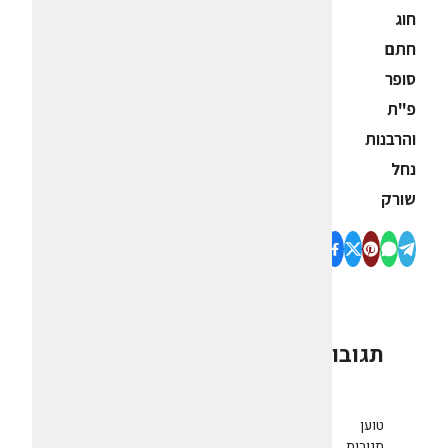
חוג
חתם
סופר
פ"ת
והרבנות
נחל
שורק
תגובות
0
טוען
תגובות...