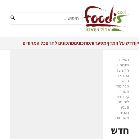
🔍
יין
חדש על המדף
מסעדות
מתכונים
מתכונים לחגים
כל המדורים
ראשי
»
כתבות
»
חדש על
המדף
»
חדש
מפרימור:
משקה
קל מצונן
לימונים
ונענע
באריזה
משפחתית
חדש