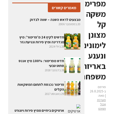
מפרימור:
מאמרים קשורים
משקה
מבצעים לראש השנה – שווה לבדוק
קל
20 בספטמבר 2006
מצונן
חדשים לקיץ 24 מ'פרימור': מיץ
מנדרינה ומיץ פירות ונגיעת גזר
לימונים
28 ביולי 2024
ונענע
חדש מפרימור: 100% מיץ אננס
באריזה
סחוט טבעי
28 בדצמבר 2018
משפחתית
פרימור נכנסת לתחום המשקאות
פורסם
הקלים
ב-26.8.2025
29 באוגוסט 2017
| מאת:
מערכת
אכול
ושאטו
ארטיקים ביתיים ממיץ פירות ויוגורט