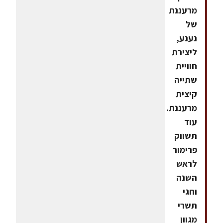
מרעננת
של
נענע,
ליצירת
חוויית
שתייה
קיצית
מרעננת.
עוד
תשווק
פרימור
לראש
השנה
וחגי
תשרי
מגוון