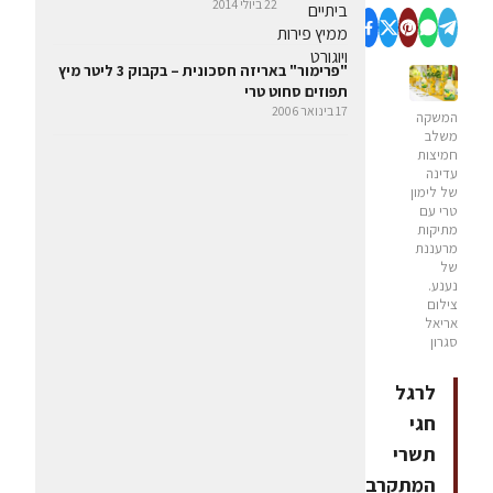
22 ביולי 2014
"פרימור" באריזה חסכונית – בקבוק 3 ליטר מיץ
תפוזים סחוט טרי
17 בינואר 2006
המשקה
משלב
חמיצות
עדינה
של לימון
טרי עם
מתיקות
מרעננת
של
נענע.
צילום
אריאל
סגרון
לרגל
חגי
תשרי
המתקרבים