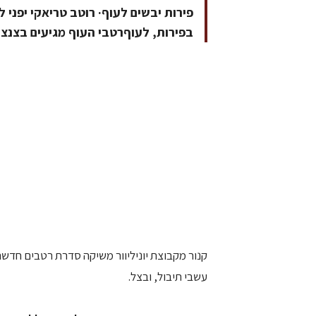
פירות יבשים לעוף· רוטב טריאקי יפני ל
בפירות, לעוףרטבי העוף מגיעים בצנצנות של כ- 300 גר', לארוחה מש
קנור מקבוצת יוניליוור משיקה סדרת רטבים חדשה
עשבי תיבול, ובצל.