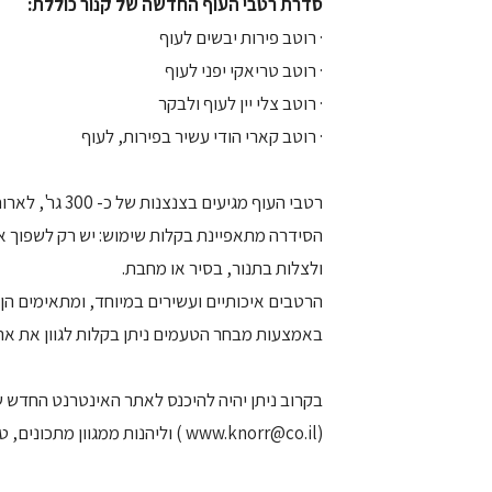
סדרת רטבי העוף החדשה של קנור כוללת:
· רוטב פירות יבשים לעוף
· רוטב טריאקי יפני לעוף
· רוטב צלי יין לעוף ולבקר
· רוטב קארי הודי עשיר בפירות, לעוף
רטבי העוף מגיעים בצנצנות של כ- 300 גר', לארוחה משפחתית אחת של כ- 5 מנות.
הסידרה מתאפיינת בקלות שימוש: יש רק לשפוך את
ולצלות בתנור, בסיר או מחבת.
הרטבים איכותיים ועשירים במיוחד, ומתאימים הן לש
באמצעות מבחר הטעמים ניתן בקלות לגוון את ארו
בקרוב ניתן יהיה להיכנס לאתר האינטרנט החדש ש
(www.knorr@co.il ) וליהנות ממגוון מתכונים, טיפים סודיים לבישול מטובי המומחים בארץ, מידע על יינות, ועוד.