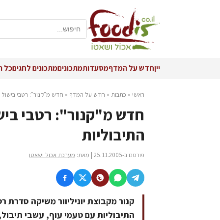
יין
חדש על המדף
מסעדות
מתכונים
מתכונים לחגים
כל ה
ראשי
»
כתבות
»
חדש על המדף
»
חדש מ"קנור": רטבי בישול
חדש מ"קנור": רטבי ביש
התיבוליות
פורסם ב-25.11.2005 | מאת:
מערכת אכול ושאטו
קנור מקבוצת יוניליוור משיקה סדרת 
התיבוליות עם טעמי עוף, עשבי תיבול,