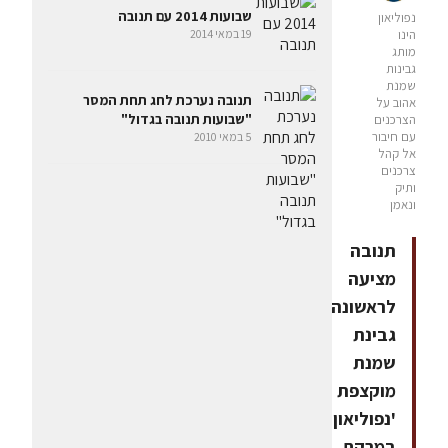
שבועות 2014 עם תנובה
נפוליאון
הינו
19 במאי 2014
מותג
גבינות
שמנת
תנובה נערכת לחג תחת המסר
אהוב על
"שבועות תנובה בגדול"
הצרכנים
עם חיבור
5 במאי 2010
אל קהל
צרכנים
ותיק
ונאמן
תנובה
מציעה
לראשונה
גבינת
שמנת
מוקצפת
'נפוליאון'
במרקם