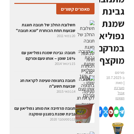
גבינת
מאמרים קשורים
שמנת
תשלובת החלב של תנובה חוגגת
שבועות תחת הכותרת "טנא תנובה"
נפוליאון
20 במאי 2011
במרקם
תנובה: גבינת שמנת נפוליאון עם
מוקצף
16% שומן – אותו טעם ומרקם
15 בינואר 2014
פורסם
ב-10.7.2025
תנובה בתנופה טעימה לקראת חג
| מאת:
שבועות תשע"ה
מערכת
14 במאי 2015
אכול
ושאטו
תנובה מרחיבה את מותג נפוליאון עם
גבינת שמנת בסגנון טוסקנה
13 בספטמבר 2020