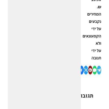
₪.
המחירים
נקבעים
על ידי
הקמעונאים
ולא
על ידי
תנובה
תגובות
0