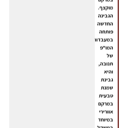
מוקצף.
הגבינה
החדשה
פותחה
במעבדות
המו"פ
של
תנובה,
והיא
גבינת
שמנת
טבעית
במרקם
אוורירי
במיוחד
במשקל