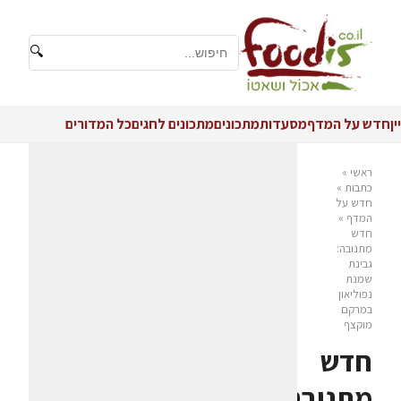
🔍
יין
חדש על המדף
מסעדות
מתכונים
מתכונים לחגים
כל המדורים
ראשי
»
כתבות
»
חדש על
המדף
»
חדש
מתנובה:
גבינת
שמנת
נפוליאון
במרקם
מוקצף
חדש
מתנובה: