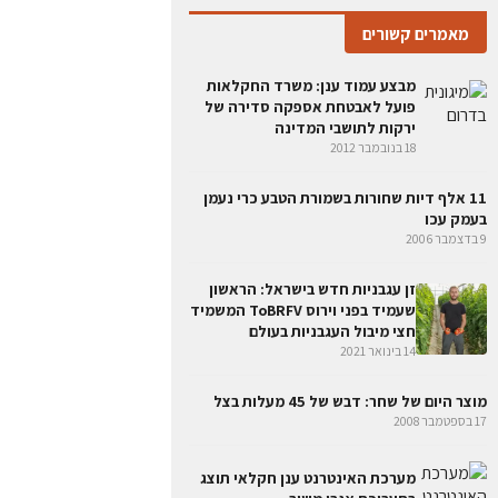
מאמרים קשורים
מבצע עמוד ענן: משרד החקלאות
פועל לאבטחת אספקה סדירה של
ירקות לתושבי המדינה
18 בנובמבר 2012
11 אלף דיות שחורות בשמורת הטבע כרי נעמן
בעמק עכו
9 בדצמבר 2006
זן עגבניות חדש בישראל: הראשון
שעמיד בפני וירוס ToBRFV המשמיד
חצי מיבול העגבניות בעולם
14 בינואר 2021
מוצר היום של שחר: דבש של 45 מעלות בצל
17 בספטמבר 2008
מערכת האינטרנט ענן חקלאי תוצג