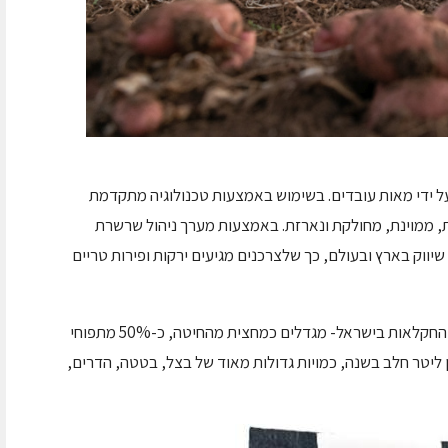
על ידי מאות עובדים. בשימוש באמצעות טכנולוגיה מתקדמת
, ממוינת, מחולקת ונארזת. באמצעות מערך ניהול שרשרת
ווק בארץ ובעולם, כך שלצרכנים מגיעים ירקות ופירות טריים
העוטף והנגב המערבי מהווים כשליש מכלל שטחי החקלאות בישראל- מגדלים כמחצית מהחיטה, כ-50% מתפוחי
זר, כמחצית מתמר מג'הול, 180 מיליון ליטר חלב בשנה, כמויות גדולות מאוד של בצל, בטטה, הדרים,