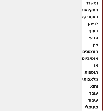
(משרד
החקלאות
האמריקאי),
לפיהן
בעוף
טבעי
אין
הורמונים,
אנטיביוטיקה
או
תוספות
מלאכותיות,
והוא
עובר
עיבוד
מינימלי