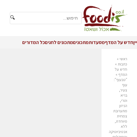
🔍
יין
חדש על המדף
מסעדות
מתכונים
מתכונים לחגים
כל המדורים
ראשי
»
כתבות
»
חדש על
המדף
»
"טבעוף":
עוף
צעיר,
בריא
וטרי,
הניזון
מתערובת
צמחית
מיוחדת,
ללא
אנטיביוטיקה
וכימיקלים