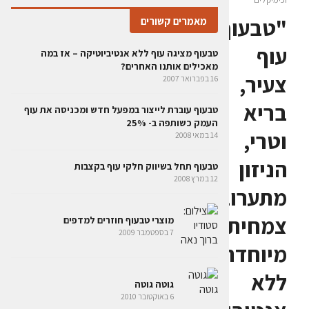
"טבעוף":
מאמרים קשורים
עוף
טבעוף מציגה עוף ללא אנטיביוטיקה – אז במה
מאכילים אותנו האחרים?
צעיר,
16 בפברואר 2007
בריא
טבעוף עוברת לייצור במפעל חדש ומכניסה את עוף
העמק כשותפה ב- 25%
וטרי,
14 במאי 2008
הניזון
טבעוף תחל בשיווק חלקי עוף בקצבות
12 במרץ 2008
מתערובת
צמחית
מוצרי טבעוף חוזרים למדפים
7 בספטמבר 2009
מיוחדת,
ללא
גוטה גוטה
6 באוקטובר 2010