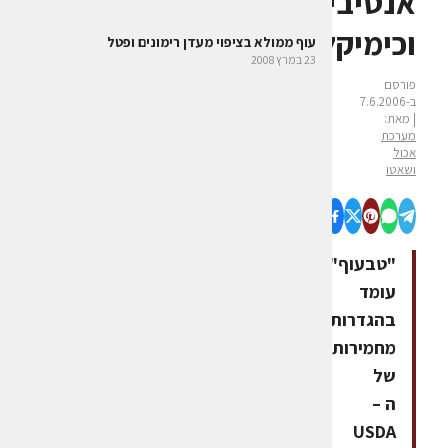
אנטיביוטיקה
וכימיקלים
עוף ממולא בציפוי מעדן רימונים ופטל
23 במרץ 2008
פורסם
ב-7.6.2006
| מאת:
מערכת
אכול
ושאטו
"טבעוף"
עומד
בהגדרות
מחמירות
של
ה –
USDA