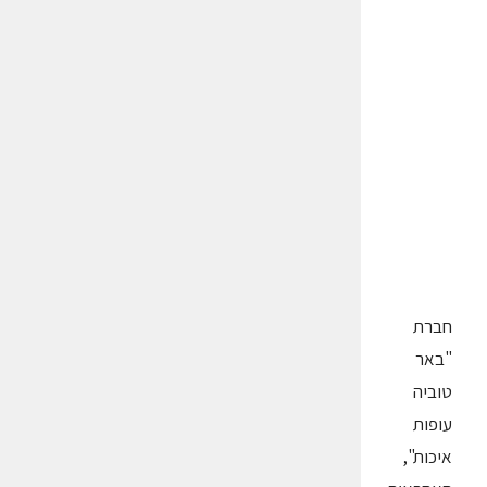
חברת
"באר
טוביה
עופות
איכות",