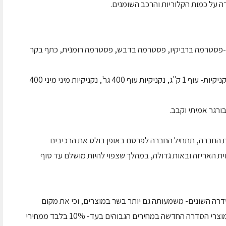
ה על כמות הקלוריות והרכב השומנים.
 -פסטרמה ברביקיו, פסטרמה בדבש, פסטרמה רומנית, כתף בקר
· מוצרי נקניקיות מופחתות שומן (עד 8% שומן)- נקניקיות- עוף 1 ק"ג, נקניקיות עוף 400 גר', נקניקיות מיני מיני 400
ת החברה, תתחיל החברה לפרסם באופן בולט את הרכיבים
זית האריזה ובאות גדולה, במהלך שצפוי להיות מושלם עד סוף
דרה השונים- משמעותה גם יותר בשר במוצרים, וכי את מקום
השומן מחליף בשר איכותי, מציעה טירת צבי את מוצרי הסדרה החדשה במחירים הגבוהים בעד- 10% בלבד ממחירי