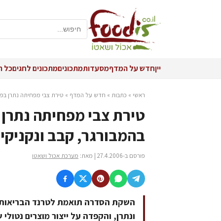
יין
חדש על המדף
מסעדות
מתכונים
מתכונים לחגים
כל ה
ראשי
»
כתבות
»
חדש על המדף
»
טירת צבי מפחיתה נתרן בפס
טירת צבי מפחיתה נתרן
בהמבורגר, קבב ונקניקי
פורסם ב-27.4.2006 | מאת:
מערכת אכול ושאטו
השקת הסדרה תואמת לטרנד הבריאות ה
ונתרן, והקפדה על ייצור מוצרים נטולי 