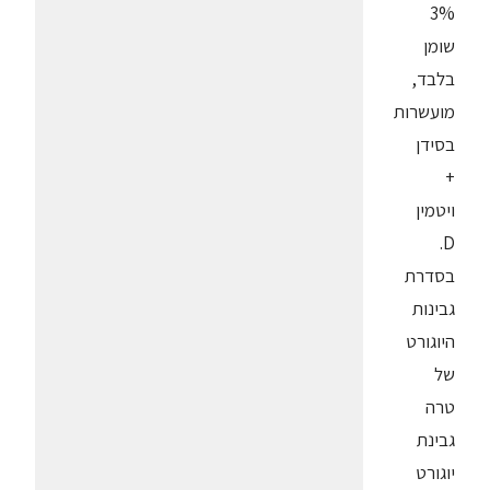
3%
שומן
בלבד,
מועשרות
בסידן
+
ויטמין
D.
בסדרת
גבינות
היוגורט
של
טרה
גבינת
יוגורט