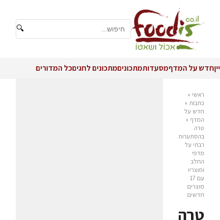
🔍
יין
חדש על המדף
מסעדות
מתכונים
מתכונים לחגים
כל המדורים
ראשי
»
כתבות
»
חדש על
המדף
»
טרה
בהסתערות
רבתי על
מדפי
החלב
ומוצריו
עם 17
מוצרים
חדשים
טרה