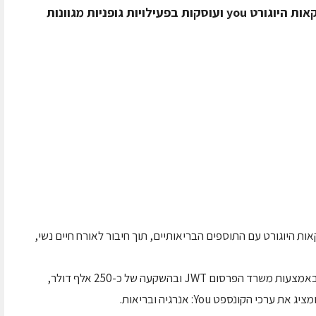
לויות גופניות מגוונות
טלוויזיה ל- you –סדרת משקאות היוגורט עם התוספים הבריאותיים, תוך חיבור לאורח חיים נשי,
הקמפיין תחת הסיסמה "הרגשה שכולה אנרגיה", באמצעות משרד הפרסום JWT ובהשקעה של כ-250 אלף דולר,
הקונספט You: אנרגיה ובריאות.