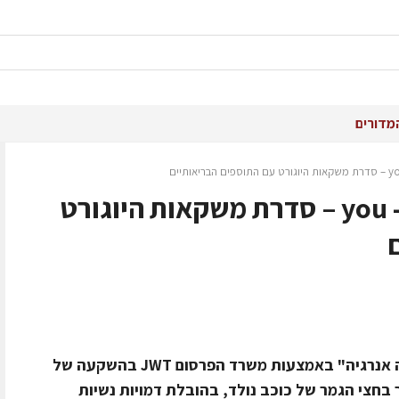
מדורים
טרה בקמפיין טלוויזיה ל- you – סדרת משקאות היוגורט
הקמפיין תחת הסיסמא "הרגשה שכולה אנרגיה" באמצעות משרד הפרסום JWT בהשקעה של
דור בחצי הגמר של כוכב נולד, בהובלת דמויות נשיות