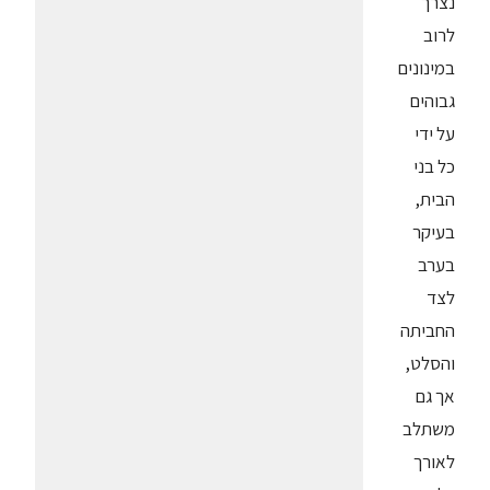
נצרך
לרוב
במינונים
גבוהים
על ידי
כל בני
הבית,
בעיקר
בערב
לצד
החביתה
והסלט,
אך גם
משתלב
לאורך