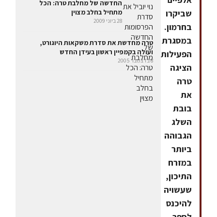
החדשה של מחלבת טרה: הכל
שביקרו
מתחיל בחלב מצוין
28 ביוני 2009
בחרמון.
במסגרת
טרה מחדשת את סדרת משקאות היוגורט,
ועולה בקמפיין ראשון בעידן החדש
הפעילות
8 בדצמבר 2005
הציגה
טרה
את
בובת
השלג
הגבוהה
ביותר
במזרח
התיכון,
שעשויה
להיכנס
לספר