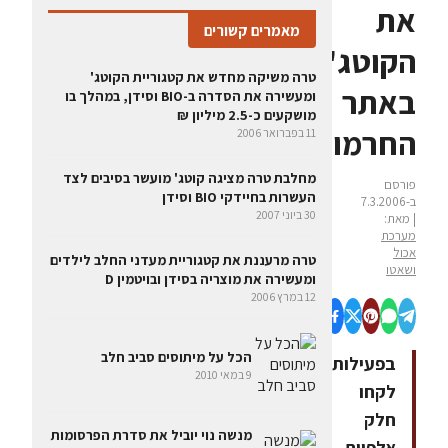
את
מאמרים קשורים
הקוטג'
טרה משיקה מחדש את קטגוריית הקוטג'
באתר
ומעשירה את הסדרה ב-BIO וסידן, במהלך בו
מושקעים כ-2.5 מיליון ₪
החרמון
11 בפברואר 2006
מחלבת טרה מציגה קוטג' מועשר בסיבים לצד
פורסם
העשרות בחיידקי BIO וסידן
ב-7.3.2006
30 ביוני 2007
| מאת:
מערכת
אכול
טרה מרעננת את קטגוריית מעדני החלב לילדים
ושאטו
ומעשירה את מוצריה בסידן ובויטמין D
12 במרץ 2006
הכל על מיתוסים סביב חלב
בפעילות
9 במאי 2010
לקחו
חלק
מנשה נוי יוביל את סדרת הפרסומות
אלפיים