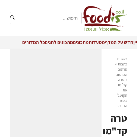
🔍
יין
חדש על המדף
מסעדות
מתכונים
מתכונים לחגים
כל המדורים
ראשי
»
כתבות
»
פרסום
הכרסום
»
טרה
קד"מו
את
הקוטג'
באתר
החרמון
טרה
קד"מו