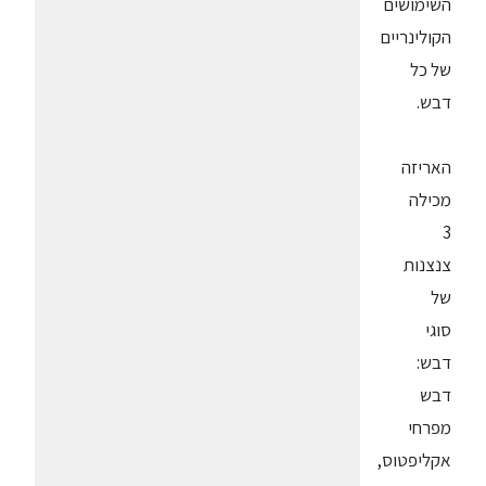
השימושים
הקולינריים
של כל
דבש.
האריזה
מכילה
3
צנצנות
של
סוגי
דבש:
דבש
מפרחי
אקליפטוס,