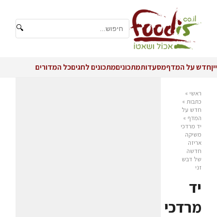
🔍
יין
חדש על המדף
מסעדות
מתכונים
מתכונים לחגים
כל המדורים
ראשי
»
כתבות
»
חדש על
המדף
»
יד מרדכי
משיקה
אריזה
חדשה
של דבש
זני
יד
מרדכי