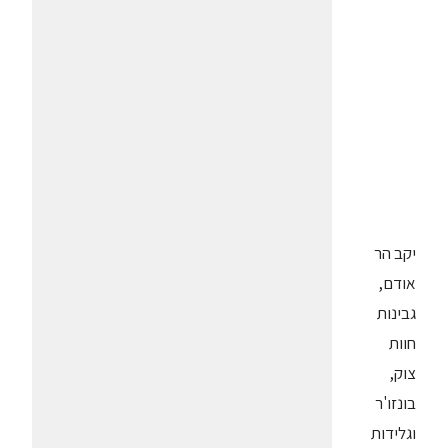
יקב הר
אודם,
גבינות
חוות
צוק,
בונזו'ר
וגלידות