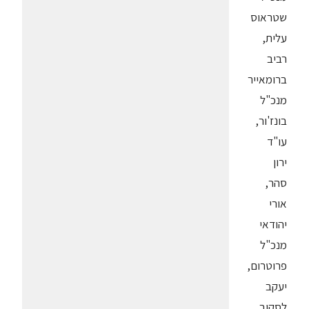
שטראוס
עלית,
רביב
ברומאייר
מנכ"ל
בונז'ור,
עו"ד
ירון
סהר,
אורי
יהודאי
מנכ"ל
פרוטרום,
יעקב
לסקוב