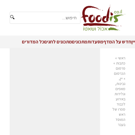
🔍
יין
חדש על המדף
מסעדות
מתכונים
מתכונים לחגים
כל המדורים
ראשי
»
כתבות
»
פרסום
הכרסום
»
יין,
גבינות,
מאפים
וגלידות
באירוע
לכבוד
ספרו של
ראש
המוסד
בעבר