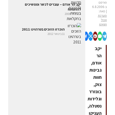
פורסם
יקב הר אודם – עוברים לכשר וממשיכים
ב-6.8.2006
להתפתח
| מאת:
5 בינואר 2008
מערכת
אכול
ושאטו
הוכרזו הזוכים בטרהוינו 2011
11 בינואר 2012
יקב
הר
אודם,
גבינות
חוות
צוק,
בונזו'ר
וגלידות
נסטלה,
העניקו