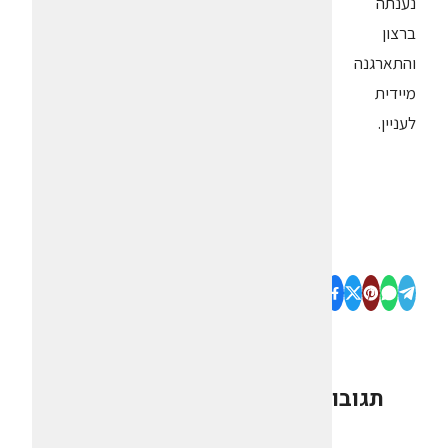
נענתה
ברצון
והתארגנה
מיידית
לעניין.
תגובות
0