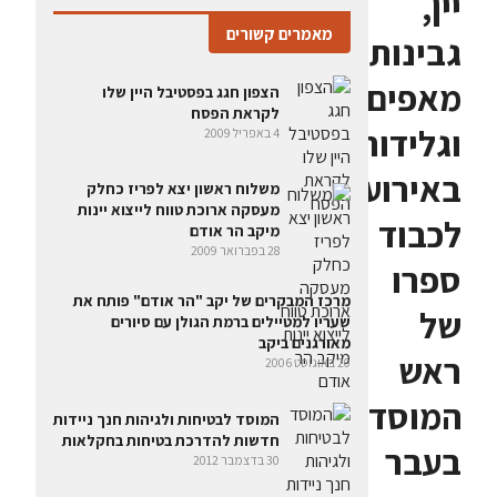
יין,
מאמרים קשורים
גבינות,
מאפים
הצפון חגג בפסטיבל היין שלו
לקראת הפסח
וגלידות
4 באפריל 2009
באירוע
משלוח ראשון יצא לפריז כחלק
מעסקה ארוכת טווח לייצוא יינות
לכבוד
מיקב הר אודם
28 בפברואר 2009
ספרו
מרכז המבקרים של יקב "הר אודם" פותח את
של
שעריו למטיילים ברמת הגולן עם סיורים
מאורגנים ביקב
ראש
20 באוגוסט 2006
המוסד
המוסד לבטיחות ולגיהות חנך ניידות
חדשות להדרכת בטיחות בחקלאות
בעבר
30 בדצמבר 2012