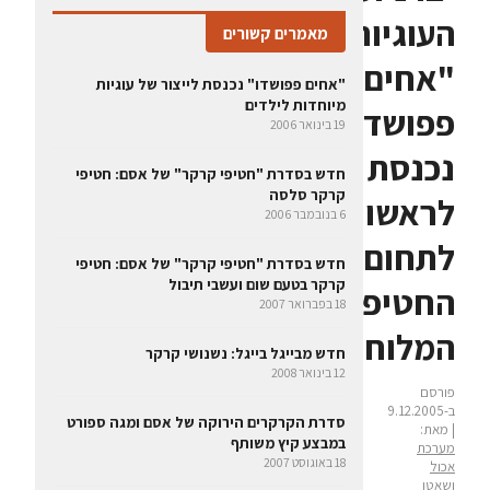
העוגיות
מאמרים קשורים
"אחים
"אחים פפושדו" נכנסת לייצור של עוגיות
מיוחדות לילדים
פפושדו"
19 בינואר 2006
נכנסת
חדש בסדרת "חטיפי קרקר" של אסם: חטיפי
קרקר סלסה
לראשונה
6 בנובמבר 2006
לתחום
חדש בסדרת "חטיפי קרקר" של אסם: חטיפי
קרקר בטעם שום ועשבי תיבול
החטיפים
18 בפברואר 2007
המלוחים
חדש מבייגל בייגל: נשנושי קרקר
12 בינואר 2008
פורסם
ב-9.12.2005
סדרת הקרקרים הירוקה של אסם ומגה ספורט
| מאת:
במבצע קיץ משותף
מערכת
18 באוגוסט 2007
אכול
ושאטו