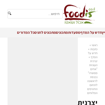
🔍
יין
חדש על המדף
מסעדות
מתכונים
מתכונים לחגים
כל המדורים
ראשי
»
כתבות
»
חדש על
המדף
»
יצרנית
העוגיות
"אחים
פפושדו"
נכנסת
לראשונה
לתחום
החטיפים
המלוחים
יצרנית