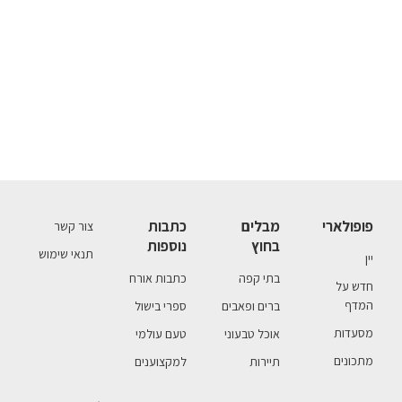
פופולארי
מבלים
כתבות
צור קשר
בחוץ
נוספות
תנאי שימוש
יין
בתי קפה
כתבות אורח
חדש על
המדף
ברים ופאבים
ספרי בישול
מסעדות
אוכל טבעוני
טעם עולמי
מתכונים
תיירות
למקצוענים