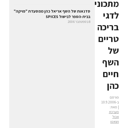
מתכונים
סדנאות של השף אריאל כהן ממסעדת "פויקה"
לדגי
בבית-הספר לבישול SPICES
8 בספטמבר 2006
בריכה
טריים
של
השף
חיים
כהן
פורסם
ב-10.9.2006
| מאת:
מערכת
אכול
ושאטו