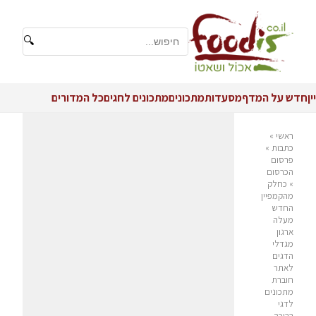
🔍
יין
חדש על המדף
מסעדות
מתכונים
מתכונים לחגים
כל המדורים
ראשי
»
כתבות
»
פרסום
הכרסום
»
כחלק
מהקמפיין
החדש
מעלה
ארגון
מגדלי
הדגים
לאתר
חוברת
מתכונים
לדגי
בריכה