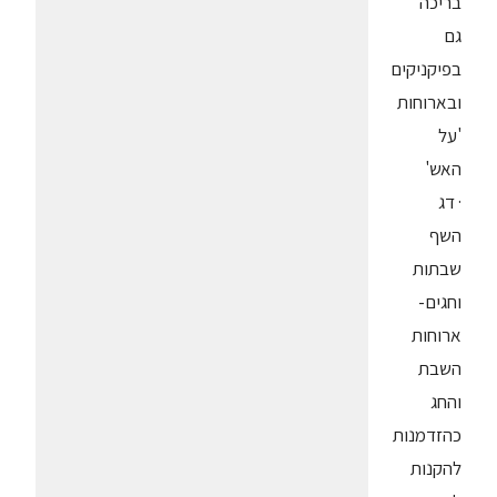
בריכה
גם
בפיקניקים
ובארוחות
'על
האש'
· דג
השף
שבתות
וחגים-
ארוחות
השבת
והחג
כהזדמנות
להקנות