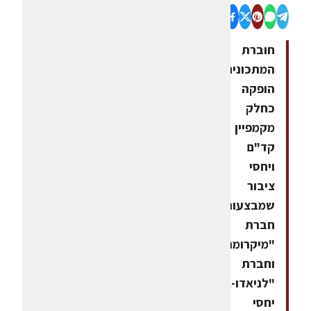
חוברת
המתכונים
הופקה
כחלק
מקמפיין
קד"ם
ויחסי
ציבור
שמבצעות
חברת
"מיקרומרקט"
וחברת
"לניאדו-גנאור
יחסי