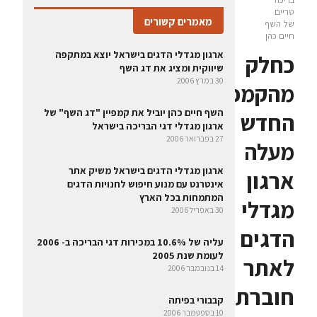
טריים
מאמרים קשורים
של השף
חיים כהן
ארגון מגדלי הדגים בישראל יוצא במתקפה
כחלק
שיווקית ומציג את דג השף
30 במרץ 2006
מהקמפיין
השף חיים כהן יוביל את קמפיין "דג השף" של
החדש
ארגון מגדלי דגי הבריכה בישראל
27 בפברואר 2006
מעלה
ארגון מגדלי הדגים בישראל משיק אתר
ארגון
אינטרנט עם מנוע חיפוש לחנויות הדגים
המתמחות בכל הארץ
מגדלי
30 באפריל 2006
הדגים
עליה של 10.6% במכירות דגי הבריכה ב- 2006
לעומת שנת 2005
לאתר
14 בנובמבר 2006
חוברת
קבבורי בפיתה
10 בספטמבר 2006