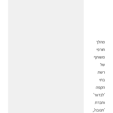
מהלך
חורפי
משותף
של
רשת
בתי
הקפה
'לנדוור'
וחברת
'תנובה',