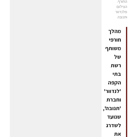
החורף.
הצילום
מלנדוור
ותנובה
מהלך
חורפי
משותף
של
רשת
בתי
הקפה
'לנדוור'
וחברת
'תנובה',
שנועד
לשדרג
את