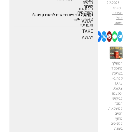
ב-2.2.2026
| מאת:
מערכת
חמישה סניפים חדשים לרשת קפה ג'ו
אכול
18 בינואר 2008
ושאטו
המהלך
מתמקד
בצריכת
קפה ב-
TAKE
AWAY
וכמענה
לביקוש
הגובר
למשקאות
חמים
מחוץ
לסניפים
בעונת