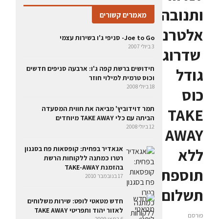
ותנובה
מאמרים קשורים
אלטרנטיב:
Joe to Go- סניפי ג'ו בשירות עצמי
3 ביולי 2007
שדרוג
חידושים ברשת קפה ג'ו: ארבעה סניפים חדשים
גודל
וכוס טרמית למילוי חוזר
18 ביולי 2008
כוס
תמר דוידוביץ' מביאה את חווית המסעדה
TAKE
הביתה עם כלי TAKE AWAY מיוחדים
12 ביולי 2008
AWAY
אגאדיר בפחית: קופסאות פח בסגנון
ללא
רטרו כמתנה ללקוחות הרשת
בהזמנת TAKE-AWAY
תוספת
17 בנובמבר 2010
תשלום
חדש מטאטי לופט: שירות משלוחים
לאזור יהוד ותפריטי TAKE AWAY
פורסם
6 במאי 2009