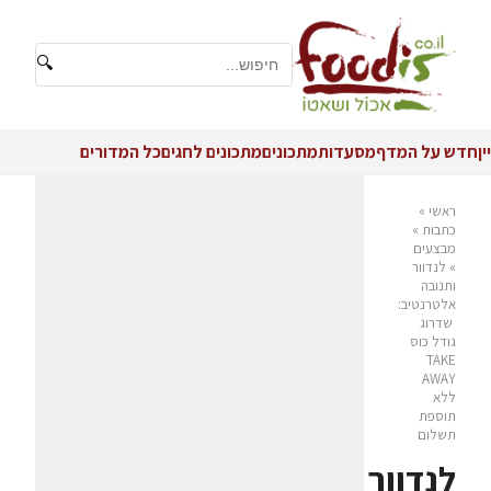
🔍
יין
חדש על המדף
מסעדות
מתכונים
מתכונים לחגים
כל המדורים
ראשי
»
כתבות
»
מבצעים
»
לנדוור
ותנובה
אלטרנטיב:
שדרוג
גודל כוס
TAKE
AWAY
ללא
תוספת
תשלום
לנדוור