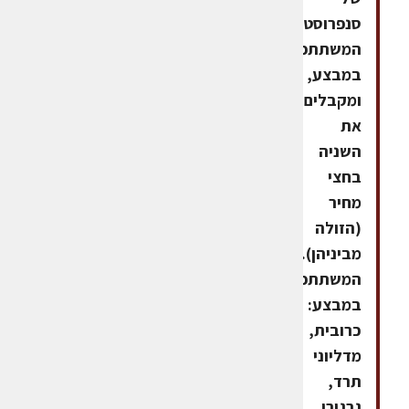
סנפרוסט,
המשתתפים
במבצע,
ומקבלים
את
השניה
בחצי
מחיר
(הזולה
מביניהן).המוצרים
המשתתפים
במבצע:
כרובית,
מדליוני
תרד,
גרגירי