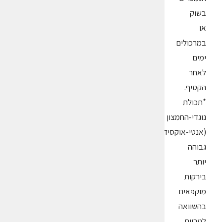
בשוק
או
במרכולים
ימים
לאחר
הקטיף.
*תכולת
נוגדי-החמצון
(אנטי-אוקסידנטים)
גבוהה
יותר
בירקות
מוקפאים
בהשוואה
לטריים.