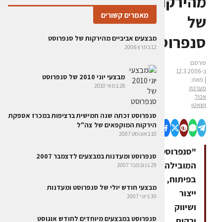
מהירקות
מאמרים קשורים
של
סנפרוסט
מבצעים אביביים מהירקות של סנפרוסט
12 במרץ 2006
פורסם
ב-12.3.2006
מבצעי יוני 2010 של סנפרוסט
| מאת:
28 במאי 2010
מערכת
אכול
ושאטו
סנפרוסט זכתה שנה חמישית ברציפות במכרז אספקת
הירקות המוקפאים של צה"ל
10 באוגוסט 2007
"סנפרוסט",
סנפרוסט ומעדנות במבצעים לדצמבר 2007
המובילה
29 בנובמבר 2007
בפיתוח,
מבצעי חודש יולי של סנפרוסט ומעדנות
ייצור
30 ביוני 2007
ושיווק
סנפרוסט במבצעים מיוחדים לחודש אוגוסט
ירקות