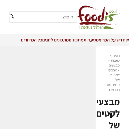
🔍
יין
חדש על המדף
מסעדות
מתכונים
מתכונים לחגים
כל המדורים
ראשי
»
כתבות
»
מבצעים
»
מבצעי
לקטים
של
סנפרוסט
בנובמבר
מבצעי
לקטים
של