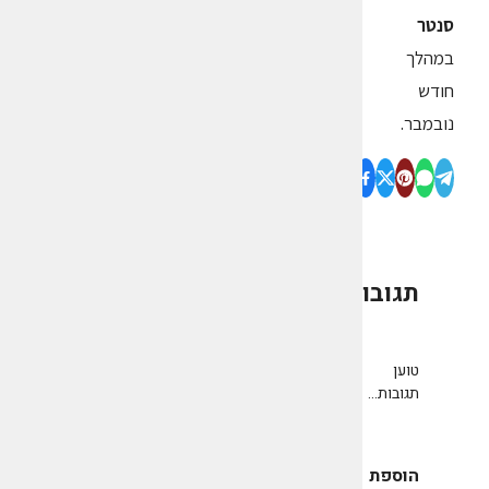
סנטר
במהלך
חודש
נובמבר.
תגובות
0
טוען
תגובות...
הוספת