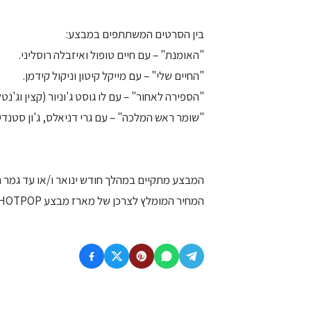
בין הסרטים המשתתפים במבצע:
"האומנת" – עם חיים טופול ואיזבלה רוסליני.
"החיים שלי" – עם מייקל קיטון וניקול קידמן.
"הספירה לאחור" – עם לו גוסט ג'וניור (קצין וג'נ
"שומר ראש המלכה" – עם גרי דניאלס, ג'ון סטנדינ
המבצע מתקיים במהלך חודש ינואר ו/או עד גמר המ
המחיר המומלץ לצרכן של מארז מבצע HOTPOP המכיל 6 שקיות וסרט DVD הוא 20-23 ₪.