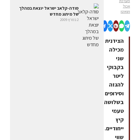
מערכת
אכול
סודה-קלאב ישראל יוצאת במהלך
ושאטו
של מיתוג מחדש
2 במרץ 2009
הצידנית
מכילה
שני
בקבוקי
ליטר
להגזה
וסירופים
בשלושה
טעמי
קיץ
ייחודיים.
שווי