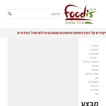
🔍
יין
חדש על המדף
מסעדות
מתכונים
מתכונים לחגים
כל המדורים
ראשי
»
כתבות
»
מבצעים
»
מבצע
מסודה-קלאב:
קונים
מכשיר
סודה-קלאב
jet
ומקבלים
צידנית
שומרת
קור
מבצע