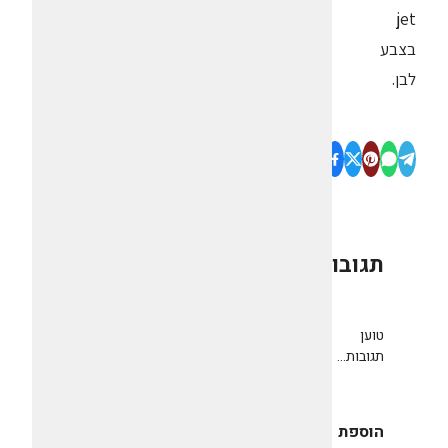
jet
בצבע
לבן.
תגובות
0
טוען
תגובות...
הוספת