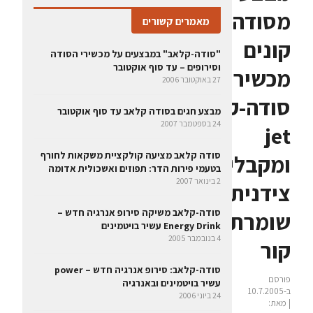
מסודה-קלאב:
מאמרים קשורים
קונים
"סודה-קלאב" במבצעים על מכשירי הסודה
וסירופים – עד סוף אוקטובר
מכשיר
27 באוקטובר 2006
סודה-קלאב
מבצע חגים בסודה קלאב עד סוף אוקטובר
24 בספטמבר 2007
jet
סודה קלאב מציעה קולקציית משקאות לחורף
ומקבלים
בטעמי פירות הדר: תפוזים ואשכולית אדומה
2 בינואר 2007
צידנית
סודה-קלאב משיקה סירופ אנרגיה חדש –
שומרת
Energy Drink עשיר בויטמינים
4 בנובמבר 2005
קור
סודה-קלאב: סירופ אנרגיה חדש – power
פורסם
עשיר בויטמינים ובאנרגיה
ב-10.7.2005
24 ביוני 2006
| מאת: