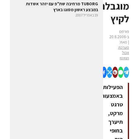
מוגבלת
TUBORG מרחיבה שת"פ עם יזהר אשדות
במבצע ראשון מסוגו בארץ
לקיץ
19 באפריל 2007
פורסם
ב-20.6.2006
| מאת:
מערכת
אכול
ושאטו
הפעילות,
באמצעות
טרגט
מרקט,
תיערך
בחופי