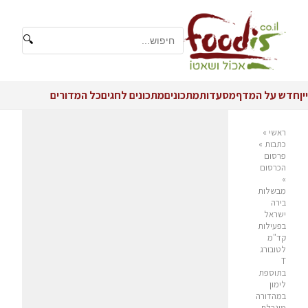
🔍
יין
חדש על המדף
מסעדות
מתכונים
מתכונים לחגים
כל המדורים
ראשי
»
כתבות
»
פרסום
הכרסום
»
מבשלות
בירה
ישראל
בפעילות
קד"מ
לטובורג
T
בתוספת
לימון
במהדורה
מוגבלת