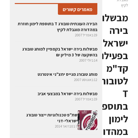
לקיץ
מאמרים קשורים
מבשלות
הבירה העונתית טובורג T בתוספת לימון חוזרת
בירה
במהדורה מוגבלת לקיץ
19 באפריל 2007
ישראל
מבשלות בירה ישראל בקמפיין למותג טובורג
בפעילות
בהשקעה של 3 מיליון ₪
14 ביולי 2007
קד"מ
מותג טובורג מגייס יחצ"ני אינטרנט
לטובורג
12 באוגוסט 2007
T
מבשלות בירה ישראל במבצעי אביב
19 באפריל 2007
בתוספת
שת"פ טכנולוגיות ייצור טובורג
לימון
ישראלי-דני
7 בפברואר 2014
במהדורה