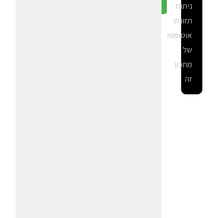
ניתוח
גלה ב-CalGal
תזונתי
אוטומטי
של
מתכון
זה