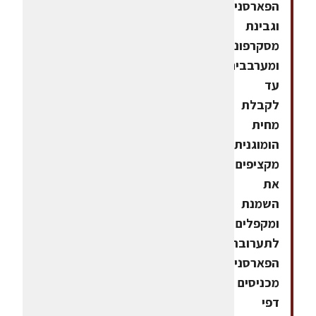
הפארסניפ,
וגבינת
מסקרפונה
ומערבבים
עד
לקבלת
מחית
הומוגנית.
מקציפים
את
השמנת
ומקפלים
לתערובת
הפארסניפ.
מכניסים
דפי