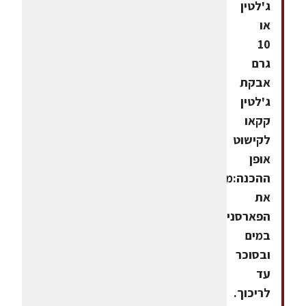
ג'לטין
או
10
גרם
אבקת
ג'לטין
קקאו
לקישוט
אופן
ההכנה:מחית:מבשלים
את
הפארסניפ
במים
ובסוכר
עד
לריכוך.