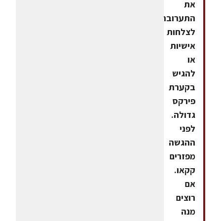
את
התערובת
לצלחות
אישיות
או
להגיש
בקערת
פירקס
גדולה.
לפני
ההגשה
מפזרים
קקאו.
אם
רוצים
מנה