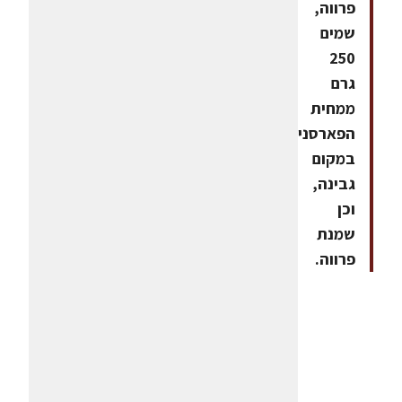
פרווה,
שמים
250
גרם
ממחית
הפארסניפ
במקום
גבינה,
וכן
שמנת
פרווה.