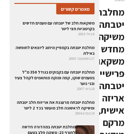
מחלבת
מאמרים קשורים
יטבתה
משקאות חלב של יטבתה עם טעמים חדשים
בקרטוניות חצי ליטר
משיקה
9 ביולי 2005
מחדש
מחלבת יטבתה בקמפיין מיתוג ליוצאים לחופשה
באילת
משקאות
17 בספטמבר 2005
פרישייק
מחלבת יטבתה עם בקבוקים בגודל 350 מ"ל
בטעמים שוקו, קפה ומוקה מותאמים לקהל צעיר
יטבתה:
ובני נוער
16 ביוני 2007
אריזה
מחלבת יטבתה מרעננת את אריזות חלב יטבתה
אישית,
ומשיקה לראשונה חלב מועשר בכד 2 ליטר
14 במרץ 2006
מרקם
מחלבת יטבתה במהדורה חדשה
לחורף 23: משקה חלב בטעם