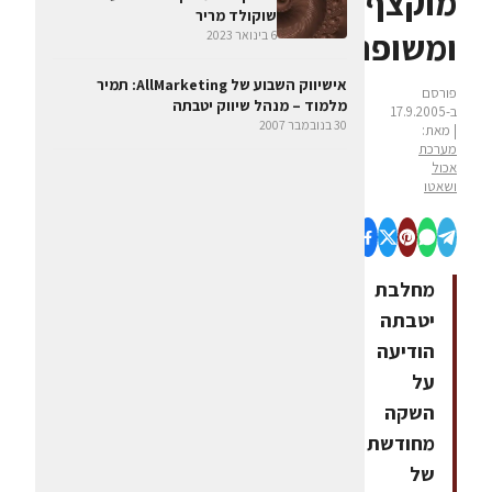
מוקצף
שוקולד מריר
ומשופר
6 בינואר 2023
אישיווק השבוע של AllMarketing: תמיר
פורסם
מלמוד – מנהל שיווק יטבתה
ב-17.9.2005
30 בנובמבר 2007
| מאת:
מערכת
אכול
ושאטו
מחלבת
יטבתה
הודיעה
על
השקה
מחודשת
של