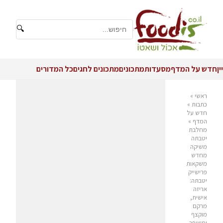
🔍
יין
חדש על המדף
מסעדות
מתכונים
מתכונים לחגים
כל המדורים
ראשי
»
כתבות
»
חדש על
המדף
»
מחלבת
יטבתה
משיקה
מחדש
משקאות
פרישייק
יטבתה:
אריזה
אישית,
מרקם
מוקצף
ומשופר