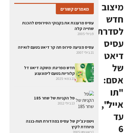
מיצוב
מאמרים קשורים
חדש
עסיס מרעננת את בקבוקי הסירופים להכנת
לסדרת
שתייה קלה
9 ביולי 2005
עסיס
עסיס מציעה סירופ תה קר דיאט בטעם לואיזה
דיאט
21 ביולי 2007
של
חדש מפריגת: משקה דיאט דל
קלוריות בטעם לימונענע
אסם:
21 במאי 2025
"תו
סל הקניות של שחר 185
אייל",
13 ביולי 2012
עד
ויטמינצ'יק של עסיס במהדורת תות-בננה
6
מיוחדת לקיץ
1 באוגוסט 2005