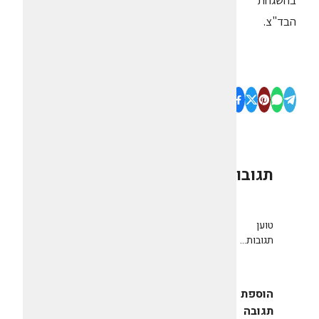
בהשגחת
הבד"צ.
תגובות
0
טוען
תגובות...
הוספת
תגובה