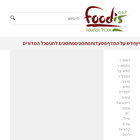
🔍
יין
חדש על המדף
מסעדות
מתכונים
מתכונים לחגים
כל המדורים
ראשי
»
כתבות
»
חדש על
המדף
»
מיצוב
חדש
לסדרת
עסיס
דיאט של
אסם:
"תו
אייל",
עד 6
קלוריות
לכוס