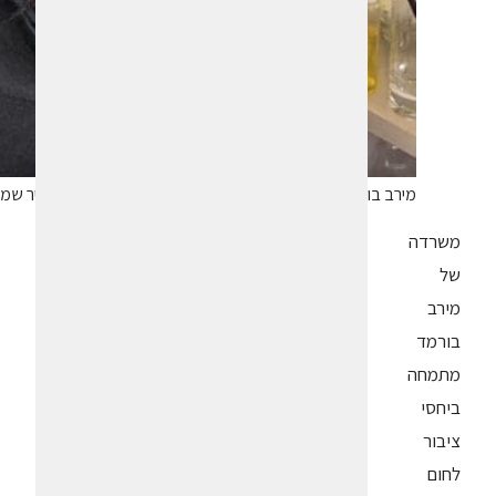
מירב בורמד – שילוב מצליח של מקצועיות וחביבות. צילום אדיר שמ
משרדה
של
מירב
בורמד
מתמחה
ביחסי
ציבור
לחום