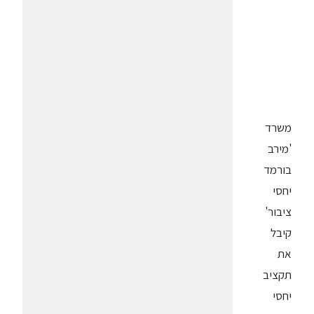
משרד
'מירב
בורמד
יחסי
ציבור'
קיבל
את
תקציב
יחסי