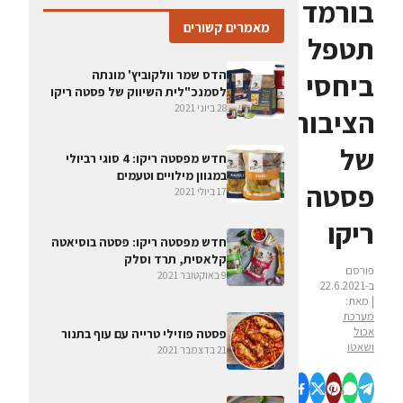
בורמד
מאמרים קשורים
תטפל
הדס שמר וולקוביץ' מונתה
ביחסי
לסמנכ"לית השיווק של פסטה ריקו
28 ביוני 2021
הציבור
של
חדש מפסטה ריקו: 4 סוגי רביולי
במגוון מילויים וטעמים
פסטה
17 ביולי 2021
ריקו
חדש מפסטה ריקו: פסטה בוסיאטה
קלאסית, תרד וסלק
פורסם
9 באוקטובר 2021
ב-22.6.2021
| מאת:
מערכת
אכול
פסטה פוזילי טרייה עם עוף בתנור
ושאטו
21 בדצמבר 2021