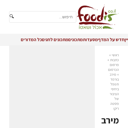
🔍
יין
חדש על המדף
מסעדות
מתכונים
מתכונים לחגים
כל המדורים
ראשי
»
כתבות
»
פרסום
הכרסום
»
מירב
בורמד
תטפל
ביחסי
הציבור
של
פסטה
ריקו
מירב