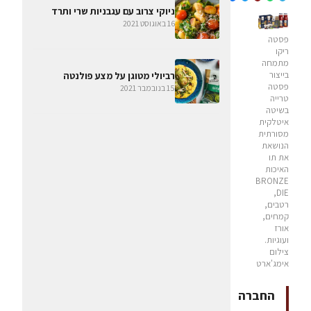
ניוקי צרוב עם עגבניות שרי ותרד
16 באוגוסט 2021
פסטה
ריקו
מתמחה
בייצור
רביולי מטוגן על מצע פולנטה
פסטה
15 בנובמבר 2021
טרייה
בשיטה
איטלקית
מסורתית
הנושאת
את תו
האיכות
BRONZE
DIE,
רטבים,
קמחים,
אורז
ועוגיות.
צילום
אימג'ארט
החברה