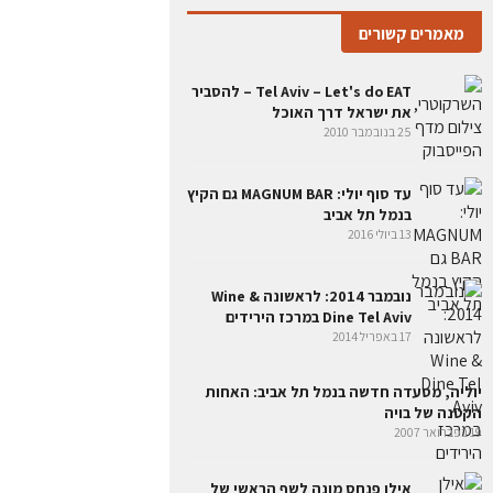
מאמרים קשורים
Tel Aviv – Let's do EAT – להסביר
את ישראל דרך האוכל
25 בנובמבר 2010
עד סוף יולי: MAGNUM BAR גם הקיץ
בנמל תל אביב
13 ביולי 2016
נובמבר 2014: לראשונה Wine &
Dine Tel Aviv במרכז הירידים
17 באפריל 2014
יוליה, מסעדה חדשה בנמל תל אביב: האחות
הקטנה של בויה
19 בפברואר 2007
אילן פנחס מונה לשף הראשי של