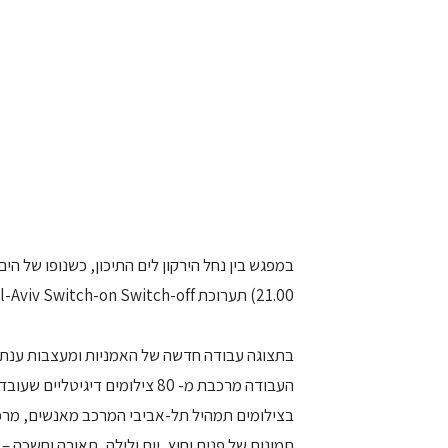
במפגש בין נחל הירקון לים התיכון, כשנופו של הי
21.00) תערוכת Tel-Aviv Switch-on Switch-off.
בתצוגה עבודה חדשה של האמניות ומעצבות ענת בנ
העבודה מרכבת מ- 80 צילומים דיגיטליים שעובדו במחשב והודפסו על קנווסים בגודל זהה (25X25 ס"מ).
בצילומים תמהיל תל-אביבי המרכב מאנשים, מרפסות
תמונות של פנים וחוץ, יום ולילה, תאורה וחשכה – נ